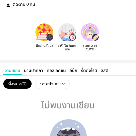
ติดตาม
คน
0
นักอ่านตัวยง
ส่งรักในวันคน
Y are U so
โสด
CUTE
งานเขียน
นามปากกา
คอลเลคชัน
อีบุ๊ก
รี้ดถึงไรต์
ลิสต์
ทั้งหมด(
0
)
นามปากกา
ไม่พบงานเขียน