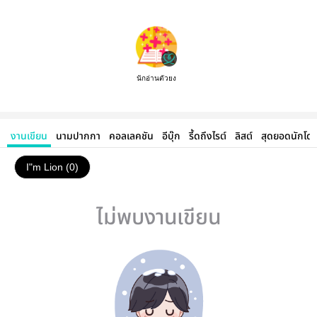
นักอ่านตัวยง
งานเขียน
นามปากกา
คอลเลคชัน
อีบุ๊ก
รี้ดถึงไรต์
ลิสต์
สุดยอดนักโด
I"m Lion (0)
ไม่พบงานเขียน