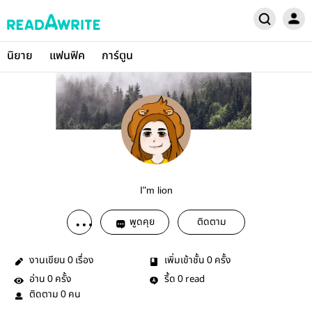
นิยาย
แฟนฟิค
การ์ตูน
I"m lion
พูดคุย
ติดตาม
งานเขียน
เรื่อง
เพิ่มเข้าชั้น
ครั้ง
0
0
อ่าน
ครั้ง
รี้ด
read
0
0
ติดตาม
คน
0