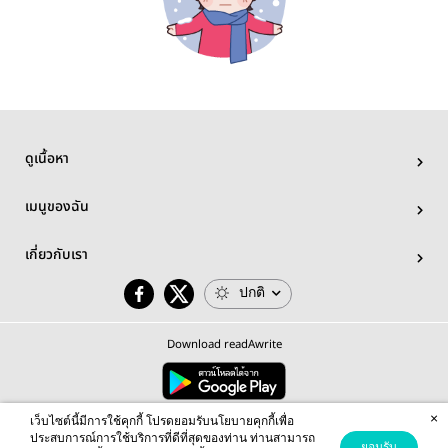
ดูเนื้อหา
เมนูของฉัน
เกี่ยวกับเรา
ปกติ
Download readAwrite
×
© 2026 readAwrite.com by MEB Corporation Public Company Limited
เว็บไซต์นี้มีการใช้คุกกี้ โปรดยอมรับนโยบายคุกกี้เพื่อ
This site is protected by reCAPTCHA and the Google
Privacy Policy
and
Terms of Service
apply.
ประสบการณ์การใช้บริการที่ดีที่สุดของท่าน ท่านสามารถ
ยอมรับ