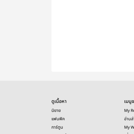
ดูเนื้อหา
เมนู
นิยาย
My R
แฟนฟิค
อ่านล่
การ์ตูน
My W