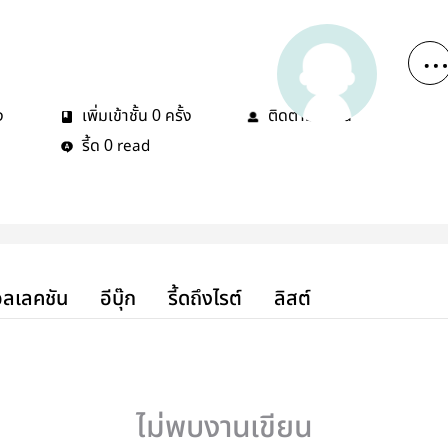
ง
เพิ่มเข้าชั้น
ครั้ง
ติดตาม
คน
0
0
รี้ด
read
0
ลเลคชัน
อีบุ๊ก
รี้ดถึงไรต์
ลิสต์
ไม่พบงานเขียน