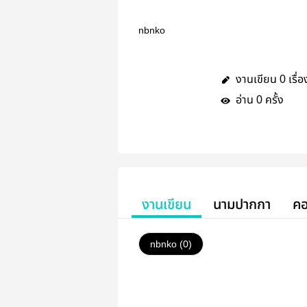
nbnko
งานเขียน
เรื่อ
0
อ่าน
ครั้ง
0
งานเขียน
นามปากกา
คอ
nbnko (0)