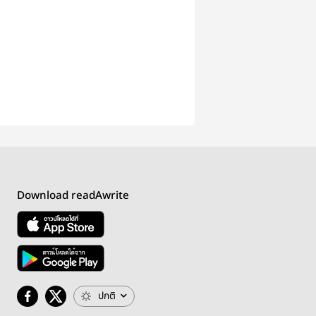
Download readAwrite
ปกติ