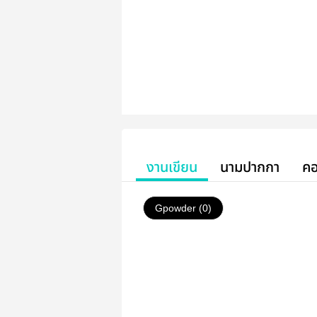
งานเขียน
นามปากกา
คอ
Gpowder (0)