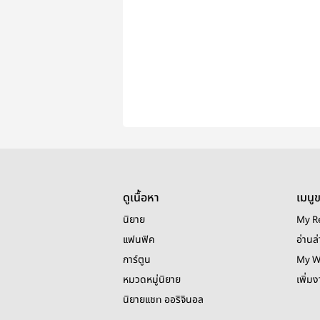
ดูเนื้อหา
เมนู
นิยาย
My R
แฟนฟิค
อ่านล่
การ์ตูน
My W
หมวดหมู่นิยาย
เพิ่ม
นิยายแชท ออริจินอล