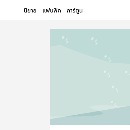
นิยาย
แฟนฟิค
การ์ตูน