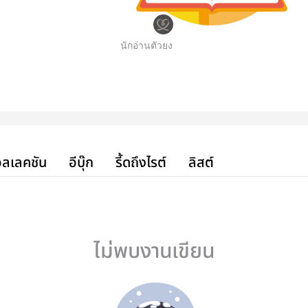
นักอ่านตัวยง
ลเลคชัน
อีบุ๊ก
รี้ดถึงไรต์
ลิสต์
ไม่พบงานเขียน