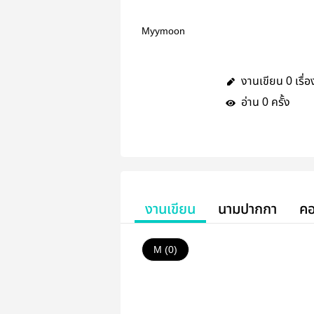
Myymoon
งานเขียน
เรื่อ
0
อ่าน
ครั้ง
0
งานเขียน
นามปากกา
คอ
M (0)