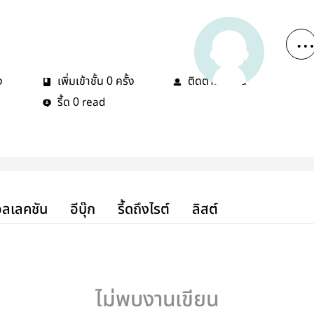
ง
เพิ่มเข้าชั้น
ครั้ง
ติดตาม
คน
0
0
รี้ด
read
0
ลเลคชัน
อีบุ๊ก
รี้ดถึงไรต์
ลิสต์
ไม่พบงานเขียน