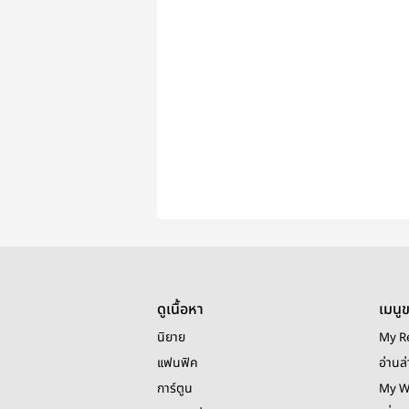
ดูเนื้อหา
เมนู
นิยาย
My R
แฟนฟิค
อ่านล่
การ์ตูน
My W