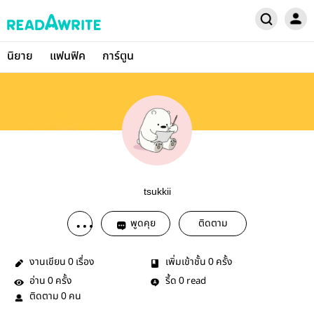
นิยาย
แฟนฟิค
การ์ตูน
tsukkii
พูดคุย
ติดตาม
งานเขียน
เรื่อง
เพิ่มเข้าชั้น
ครั้ง
0
0
อ่าน
ครั้ง
รี้ด
read
0
0
ติดตาม
คน
0