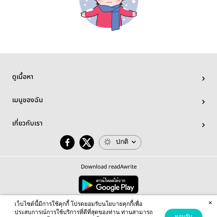
ดูเนื้อหา
เมนูของฉัน
เกี่ยวกับเรา
ปกติ
Download readAwrite
×
© 2026 readAwrite.com by MEB Corporation Public Company Limited
เว็บไซต์นี้มีการใช้คุกกี้ โปรดยอมรับนโยบายคุกกี้เพื่อ
This site is protected by reCAPTCHA and the Google
Privacy Policy
and
Terms of Service
apply.
ประสบการณ์การใช้บริการที่ดีที่สุดของท่าน ท่านสามารถ
ยอมรับ