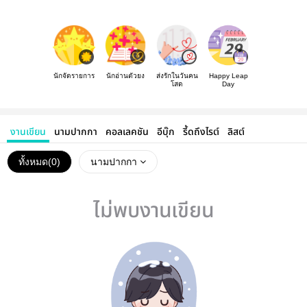
นักจัดรายการ
นักอ่านตัวยง
ส่งรักในวันคน
Happy Leap
โสด
Day
งานเขียน
นามปากกา
คอลเลคชัน
อีบุ๊ก
รี้ดถึงไรต์
ลิสต์
ทั้งหมด(
0
)
นามปากกา
ไม่พบงานเขียน