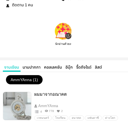
ติดตาม
คน
1
นักอ่านตัวยง
งานเขียน
นามปากกา
คอลเลคชัน
อีบุ๊ก
รี้ดถึงไรต์
ลิสต์
AmmYAnna (1)
ผมมาจากอณาคต
AmmYAnna
778
2
4
เวทมนตร์
โรงเรียน
อนาคต
แฟนตาซี
ต่างโลก
ผจญภัย