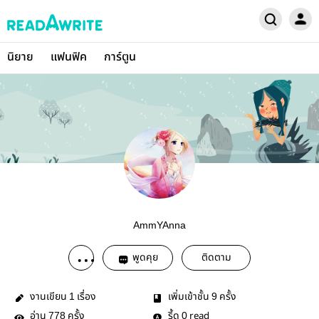
นิยาย
แฟนฟิค
การ์ตูน
AmmYAnna
พูดคุย
ติดตาม
งานเขียน
เรื่อง
เพิ่มเข้าชั้น
ครั้ง
1
9
อ่าน
ครั้ง
รี้ด
read
778
0