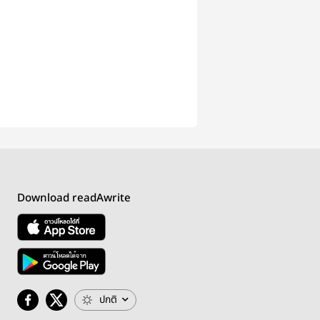
Download readAwrite
ปกติ