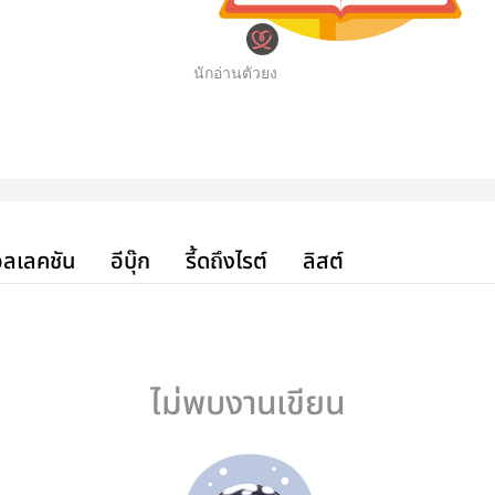
นักอ่านตัวยง
ลเลคชัน
อีบุ๊ก
รี้ดถึงไรต์
ลิสต์
ไม่พบงานเขียน