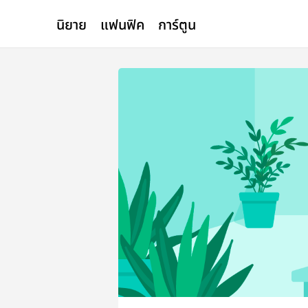
นิยาย
แฟนฟิค
การ์ตูน