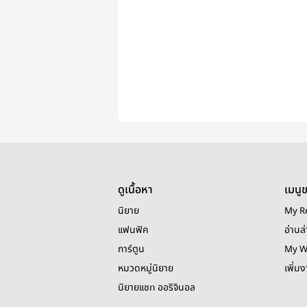
ดูเนื้อหา
เมนู
นิยาย
My R
แฟนฟิค
อ่านล่
การ์ตูน
My W
หมวดหมู่นิยาย
เพิ่ม
นิยายแชท ออริจินอล