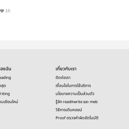
15
ของฉัน
เกี่ยวกับเรา
eading
ติดต่อเรา
าสุด
เงื่อนไขในการใช้บริการ
riting
นโยบายความเป็นส่วนตัว
งานเขียนใหม่
รู้จัก readAwrite และ meb
วิธีการเติมคอยน์
Proof ตรวจคำผิดอัตโนมัติ