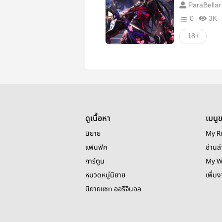
ParaBellar
0
3K
18+
ดูเนื้อหา
เมนู
นิยาย
My R
แฟนฟิค
อ่านล่
การ์ตูน
My W
หมวดหมู่นิยาย
เพิ่ม
นิยายแชท ออริจินอล