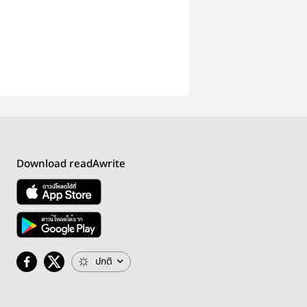
Download readAwrite
ปกติ