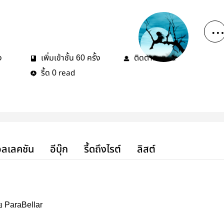
ง
เพิ่มเข้าชั้น
ครั้ง
ติดตาม
คน
60
3
รี้ด
read
0
ลเลคชัน
อีบุ๊ก
รี้ดถึงไรต์
ลิสต์
 ParaBellar