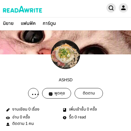
นิยาย
แฟนฟิค
การ์ตูน
ASHSD
พูดคุย
ติดตาม
งานเขียน
เรื่อง
เพิ่มเข้าชั้น
ครั้ง
0
0
อ่าน
ครั้ง
รี้ด
read
0
0
ติดตาม
คน
1