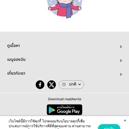
ดูเนื้อหา
เมนูของฉัน
เกี่ยวกับเรา
ปกติ
Download readAwrite
×
© 2026 readAwrite.com by MEB Corporation Public Company Limited
เว็บไซต์นี้มีการใช้คุกกี้ โปรดยอมรับนโยบายคุกกี้เพื่อ
This site is protected by reCAPTCHA and the Google
Privacy Policy
and
Terms of Service
apply.
ประสบการณ์การใช้บริการที่ดีที่สุดของท่าน ท่านสามารถ
ยอมรับ