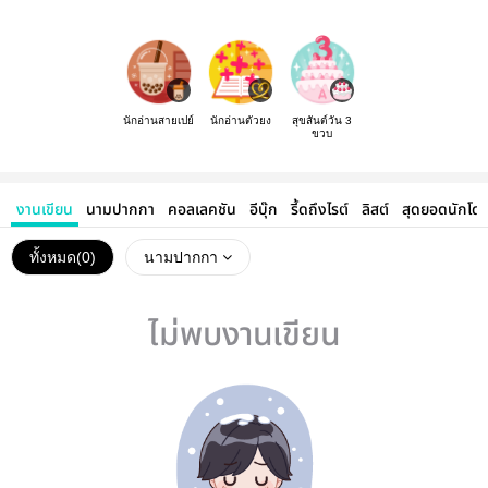
นักอ่านสายเปย์
นักอ่านตัวยง
สุขสันต์วัน 3
ขวบ
งานเขียน
นามปากกา
คอลเลคชัน
อีบุ๊ก
รี้ดถึงไรต์
ลิสต์
สุดยอดนักโด
ทั้งหมด(
0
)
นามปากกา
ไม่พบงานเขียน