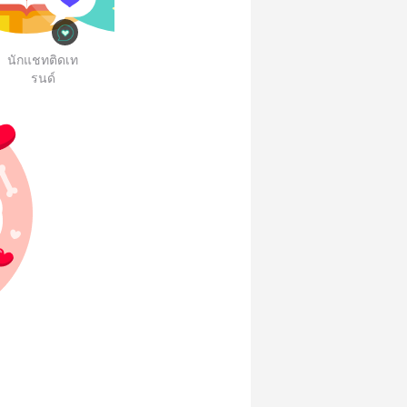
นักแชทติดเท
รนด์