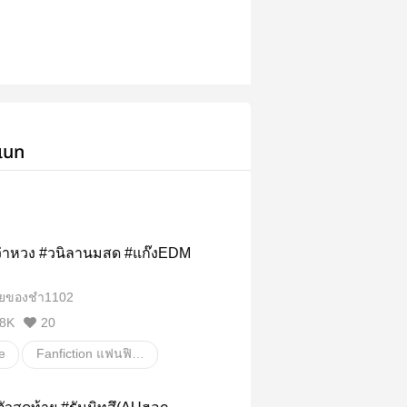
เนท
่าหวง #วนิลานมสด #แก๊งEDM
ยของชำ1102
8K
20
e
Fanfiction แฟนฟิคชั่น
าย
ปรมาจารย์ลัทธิมาร