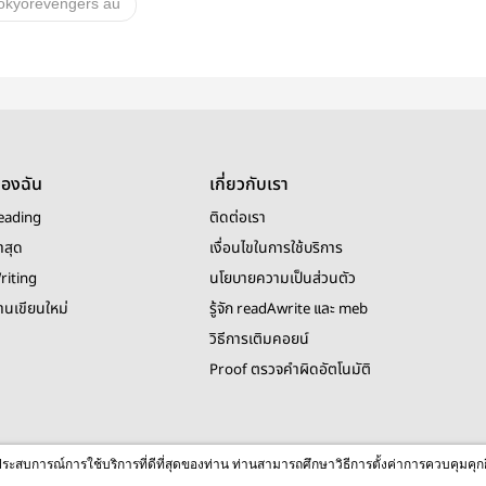
okyorevengers au
วายสเตช
u
mitsuya
ฮาจิมิทสึ
ranmitsu
รันมิทสึ
มิตสึยะ
taijumitsu
ไทจุมิทสึ
ของฉัน
เกี่ยวกับเรา
kashi
Haitani Ran
eading
ติดต่อเรา
shiba hakkai
taimitsu
าสุด
เงื่อนไขในการใช้บริการ
riting
นโยบายความเป็นส่วนตัว
ไทมิทสึ
งานเขียนใหม่
รู้จัก readAwrite และ meb
นิยาย Boy Love Secret Room
อื่นๆ
วิธีการเติมคอยน์
Proof ตรวจคำผิดอัตโนมัติ
© 2026 readAwrite.com by MEB Corporation Public Company Limited
ื่อประสบการณ์การใช้บริการที่ดีที่สุดของท่าน ท่านสามารถศึกษาวิธีการตั้งค่าการควบคุมคุก
This site is protected by reCAPTCHA and the Google
Privacy Policy
and
Terms of Service
apply.