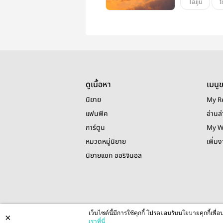
Taiju
t
hakkaimits
ฮักไคมิทสึ
รันมิตสึ
มิทสึยะ
ดูเนื้อหา
เมนู
Mitsuya Ta
นิยาย
My R
hakkai
แฟนฟิค
อ่านล่
การ์ตูน
My W
shibataiju
หมวดหมู่นิยาย
เพิ่ม
นิยายแชท ออริจินอล
วายสเตชั่น
เว็บไซต์นี้มีการใช้คุกกี้ โปรดยอมรับนโยบายคุกกี้เพ
×
เราที่นี่