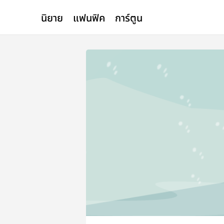
นิยาย
แฟนฟิค
การ์ตูน