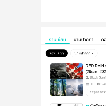
งานเขียน
นามปากกา
คอ
ทั้งหมด(
7
)
นามปากกา
RED RAIN 
(26เมษา202
Black SanT
10
24
อาวุธสงคร
สารเสพติด