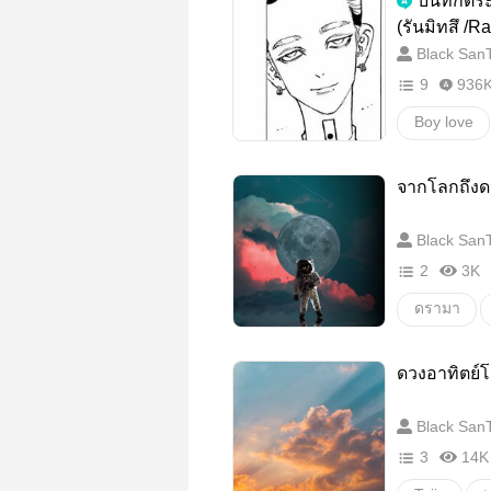
บันทึกตร
เชลย
(รันมิทสึ /R
RindouAngr
Black SanT
18+
B
9
936
เคะแมน
Boy love
รันมิตสึ
จากโลกถึงดว
มิทสึยะทาเ
Black SanT
วายสเตชั่น
2
3K
ดรามา
ranmitsu
ดวงอาทิตย์โ
มิทสึยะ
Black SanT
3
14K