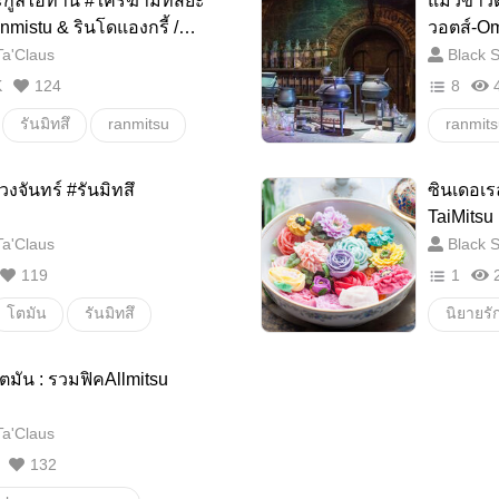
ะกูลไฮทานิ #ใครฆ่ามิทสึยะ
แมวขาวตั
ดรามา
นิยายวาย
วนิลาน
anmistu & รินโดแองกรี้ /
วอตส์-O
y)
a'Claus
Black S
oy love
SM
K
124
8
เมะขี้หึง
รันมิทสึ
ranmitsu
ranmit
ไฮทานิรัน
ไฮทานิร
งจันทร์ #รันมิทสึ
ซินเดอเร
คชิ
Triller
อื่นๆ
รันมิทสึ
TaiMitsu
a'Claus
Black S
Haitani
119
1
ฮอกวอต
โตมัน
รันมิทสึ
นิยายรั
Tokyor
รันมิตสึ
ไฮทานิรัน
มิทสึยะ
วายสเตช
ตมัน : รวมฟิคAllmitsu
มิทสึยะทาคาชิ
shiba ta
a'Claus
Mitsuya
132
โตมัน