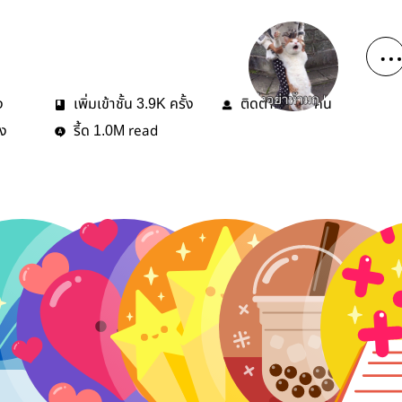
ง
เพิ่มเข้าชั้น
ครั้ง
ติดตาม
คน
3.9K
129
้ง
รี้ด
read
1.0M