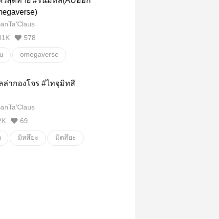
วสุดท้าย #รันมิทสึ(AUฮอก
มสด
อื่นๆ
วายสเตชั่น
megaverse)
anTa'Claus
41K
578
su
omegaverse
ัน
มิทสึยะทาคาชิ
ลล่ากองโจร #ไทจุมิทสึ
รันมิตสึ
Haitaniran
anTa'Claus
brothers
mitsuyatakashi
2K
69
ส์
แฮร์รี่
mitsuya
ก
มิทสึยะ
มิตสึยะ
evengers
Mpreg
อื่นๆ
 ทาคาชิ
ชิบะ ไทจุ
ไทจุ
ั่น
iju
Taiju
mitsuya
 Takashi
tokyo revengers
18+
โรมานซ์
อื่นๆ