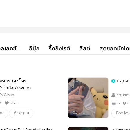
ลเลคชัน
อีบุ๊ก
รี้ดถึงไรต์
ลิสต์
สุดยอดนักโด
ทหารกองโจร
แสดงว
2กำลังRewrite)
a'Claus
ร้านขา
K
261
5
8
าม
ค้ามนุษย์
Boy lov
ทหาร
มาเฟีย
นิยายว