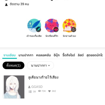
ติดตาม
คน
39
เจ้าของเรื่องฮิต
นักเขียนที่รัก
นักอ่านตัวยง
งานเขียน
นามปากกา
คอลเลคชัน
อีบุ๊ก
รี้ดถึงไรต์
ลิสต์
สุดยอดนักโด
ทั้งหมด(
1
)
นามปากกา
ลูเคียนางร้ายไร้เสียง
GGASD
70K
382
38