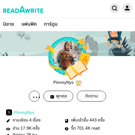
นิยาย
แฟนฟิค
การ์ตูน
PimmyNys
พูดคุย
ติดตาม
PimmyNys
งานเขียน
เรื่อง
เพิ่มเข้าชั้น
ครั้ง
4
443
อ่าน
ครั้ง
รี้ด
read
17.9K
701.4K
28