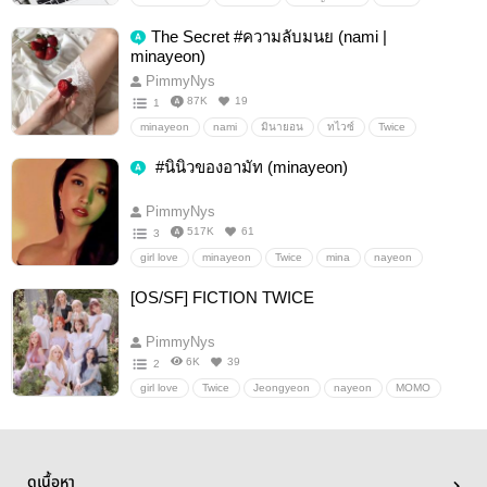
samo
sana
MOMO
minayeon
The Secret #ความลับมนย (nami |
minayeon)
PimmyNys
87K
19
1
minayeon
nami
มินายอน
ทไวซ์
Twice
mina
nayeon
อื่นๆ
ลิปสติกสีลิลลี่
#นินิวของอามัท (minayeon)
PimmyNys
517K
61
3
girl love
minayeon
Twice
mina
nayeon
มินายอน
Fanfiction แฟนฟิคชั่น
อื่นๆ
ลิปสติกสีลิลลี่
[OS/SF] FICTION TWICE
PimmyNys
6K
39
2
girl love
Twice
Jeongyeon
nayeon
MOMO
satzu
sana
dahyun
minayeon
Misana
tzuyu
chaeyoung
Jeongmo
namo
mina
Jihyo
nami
DUBCHANG
อื่นๆ
ลิปสติกสีลิลลี่
ดูเนื้อหา