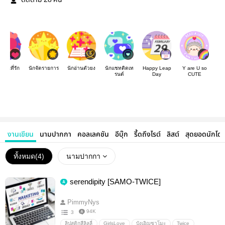
ติดตาม
คน
เขียนที่รัก
นักจัดรายการ
นักอ่านตัวยง
นักแชทติดเท
Happy Leap
Y are U so
รนด์
Day
CUTE
งานเขียน
นามปากกา
คอลเลคชัน
อีบุ๊ก
รี้ดถึงไรต์
ลิสต์
สุดยอดนักโด
ทั้งหมด(
4
)
นามปากกา
serendipity [SAMO-TWICE]
PimmyNys
94K
3
ลิปสติกสีลิลลี่
GirlsLove
บังเอิญซาโมะ
Twice