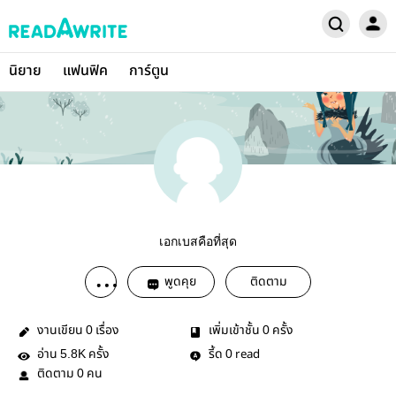
นิยาย
แฟนฟิค
การ์ตูน
เอกเบสคือที่สุด
พูดคุย
ติดตาม
งานเขียน
เรื่อง
เพิ่มเข้าชั้น
ครั้ง
0
0
อ่าน
ครั้ง
รี้ด
read
5.8K
0
ติดตาม
คน
0