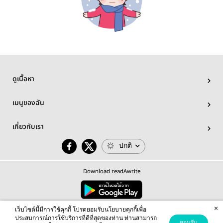
ดูเนื้อหา
เมนูของฉัน
เกี่ยวกับเรา
ปกติ
Download readAwrite
×
© 2026 readAwrite.com by MEB Corporation Public Company Limited
เว็บไซต์นี้มีการใช้คุกกี้ โปรดยอมรับนโยบายคุกกี้เพื่อ
This site is protected by reCAPTCHA and the Google
Privacy Policy
and
Terms of Service
apply.
ประสบการณ์การใช้บริการที่ดีที่สุดของท่าน ท่านสามารถ
ยอมรับ