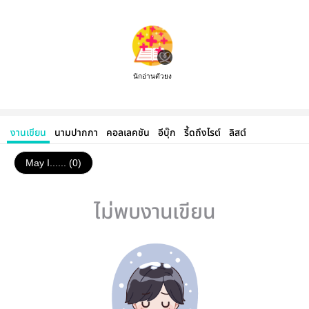
นักอ่านตัวยง
งานเขียน
นามปากกา
คอลเลคชัน
อีบุ๊ก
รี้ดถึงไรต์
ลิสต์
May I...... (0)
ไม่พบงานเขียน