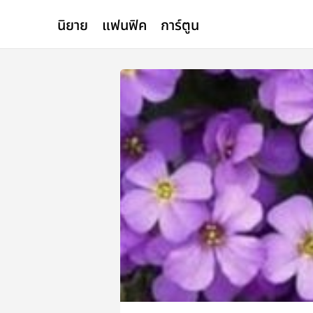
นิยาย
แฟนฟิค
การ์ตูน