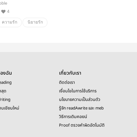
bble
4
ความรัก
นิยายรัก
iceshin
enhypen
itzy
yuna
ของฉัน
เกี่ยวกับเรา
eading
ติดต่อเรา
าสุด
เงื่อนไขในการใช้บริการ
riting
นโยบายความเป็นส่วนตัว
งานเขียนใหม่
รู้จัก readAwrite และ meb
วิธีการเติมคอยน์
Proof ตรวจคำผิดอัตโนมัติ