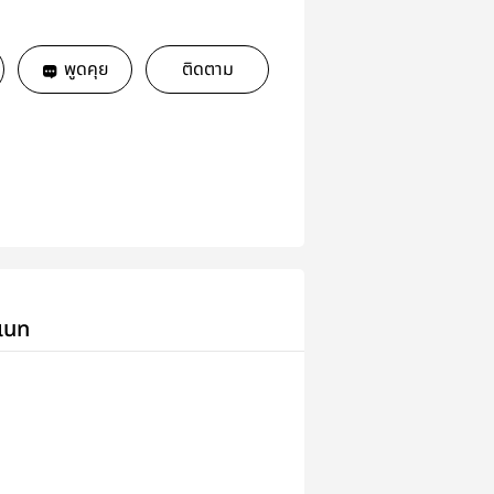
พูดคุย
ติดตาม
เนท