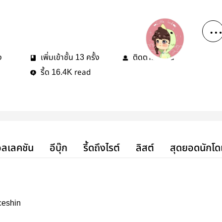
ง
เพิ่มเข้าชั้น
ครั้ง
ติดตาม
คน
13
3
รี้ด
read
16.4K
ลเลคชัน
อีบุ๊ก
รี้ดถึงไรต์
ลิสต์
สุดยอดนักโด
ceshin