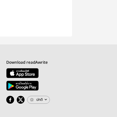
Download readAwrite
ปกติ