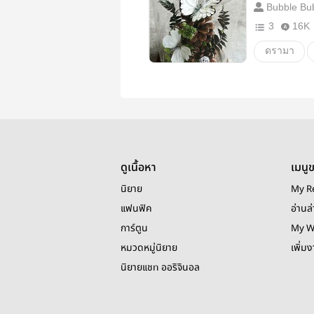
Bubble Bu
3
16K
ดรามา
หวาน
sunghoon
ดูเนื้อหา
เมนู
นิยาย
My R
แฟนฟิค
อ่านล่
การ์ตูน
My W
หมวดหมู่นิยาย
เพิ่ม
นิยายแชท ออริจินอล