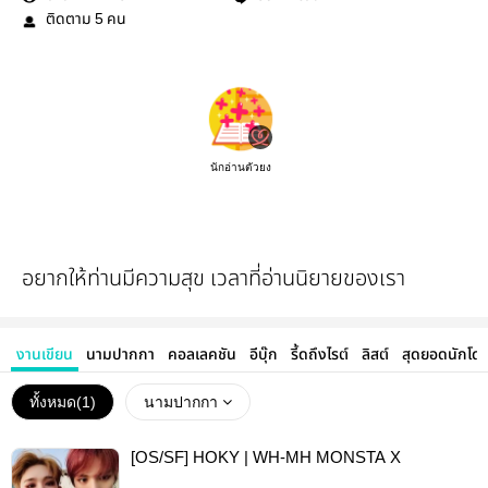
ติดตาม
คน
5
นักอ่านตัวยง
อยากให้ท่านมีความสุข เวลาที่อ่านนิยายของเรา
งานเขียน
นามปากกา
คอลเลคชัน
อีบุ๊ก
รี้ดถึงไรต์
ลิสต์
สุดยอดนักโด
ทั้งหมด(
1
)
นามปากกา
[OS/SF] HOKY | WH-MH MONSTA X