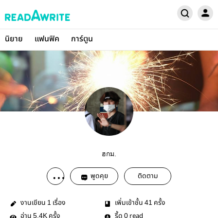
นิยาย
แฟนฟิค
การ์ตูน
ฮกม.
พูดคุย
ติดตาม
งานเขียน
เรื่อง
เพิ่มเข้าชั้น
ครั้ง
1
41
อ่าน
ครั้ง
รี้ด
read
5.4K
0