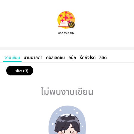
นักอ่านตัวยง
งานเขียน
นามปากกา
คอลเลคชัน
อีบุ๊ก
รี้ดถึงไรต์
ลิสต์
_taliw (0)
ไม่พบงานเขียน