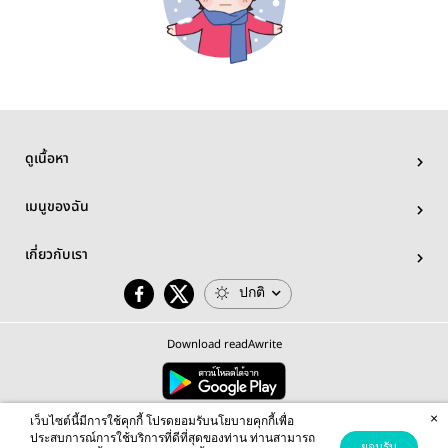
ดูเนื้อหา
เมนูของฉัน
เกี่ยวกับเรา
ปกติ
Download readAwrite
×
© 2026 readAwrite.com by MEB Corporation Public Company Limited
เว็บไซต์นี้มีการใช้คุกกี้ โปรดยอมรับนโยบายคุกกี้เพื่อ
This site is protected by reCAPTCHA and the Google
Privacy Policy
and
Terms of Service
apply.
ประสบการณ์การใช้บริการที่ดีที่สุดของท่าน ท่านสามารถ
ยอมรับ