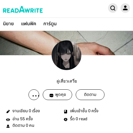
นิยาย
แฟนฟิค
การ์ตูน
ลู่เสี่ยวเสวี่ย
พูดคุย
ติดตาม
งานเขียน
เรื่อง
เพิ่มเข้าชั้น
ครั้ง
0
0
อ่าน
ครั้ง
รี้ด
read
55
0
ติดตาม
คน
0