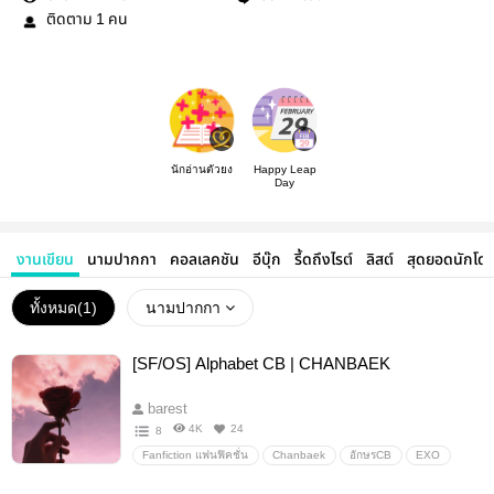
ติดตาม
คน
1
นักอ่านตัวยง
Happy Leap
Day
งานเขียน
นามปากกา
คอลเลคชัน
อีบุ๊ก
รี้ดถึงไรต์
ลิสต์
สุดยอดนักโด
ทั้งหมด(
1
)
นามปากกา
[SF/OS] Alphabet CB | CHANBAEK
barest
4K
24
8
Fanfiction แฟนฟิคชั่น
Chanbaek
อักษรCB
EXO
อื่นๆ
วายสเตชั่น