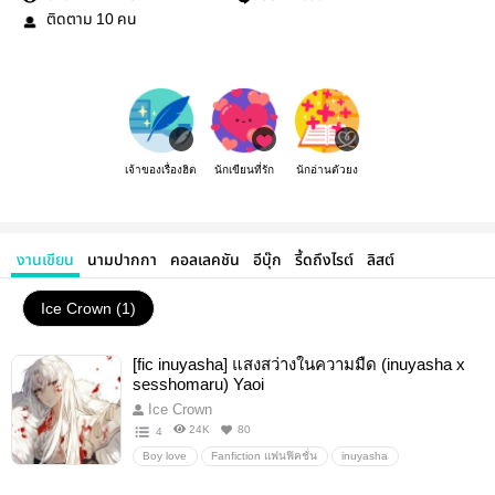
ติดตาม
คน
10
เจ้าของเรื่องฮิต
นักเขียนที่รัก
นักอ่านตัวยง
งานเขียน
นามปากกา
คอลเลคชัน
อีบุ๊ก
รี้ดถึงไรต์
ลิสต์
Ice Crown (1)
[fic inuyasha] แสงสว่างในความมืด (inuyasha x
sesshomaru) Yaoi
Ice Crown
24K
80
4
Boy love
Fanfiction แฟนฟิคชั่น
inuyasha
sesshomaru
ดาร์ก
อื่นๆ
วายสเตชั่น