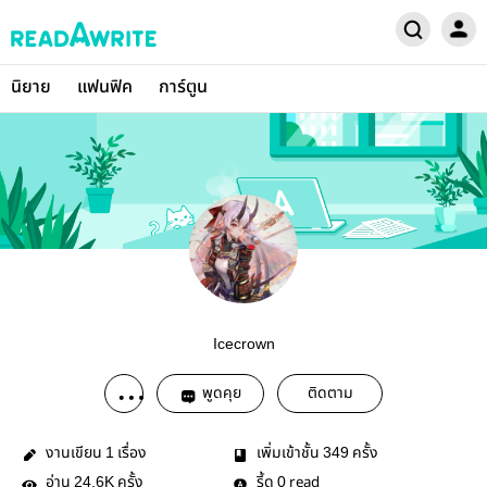
นิยาย
แฟนฟิค
การ์ตูน
Icecrown
พูดคุย
ติดตาม
งานเขียน
เรื่อง
เพิ่มเข้าชั้น
ครั้ง
1
349
อ่าน
ครั้ง
รี้ด
read
24.6K
0