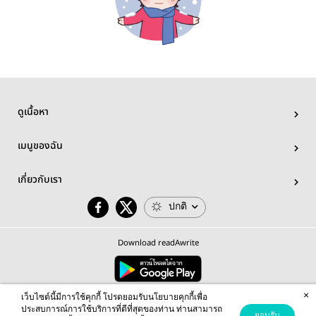
ดูเนื้อหา
เมนูของฉัน
เกี่ยวกับเรา
ปกติ
Download readAwrite
×
© 2026 readAwrite.com by MEB Corporation Public Company Limited
เว็บไซต์นี้มีการใช้คุกกี้ โปรดยอมรับนโยบายคุกกี้เพื่อ
This site is protected by reCAPTCHA and the Google
Privacy Policy
and
Terms of Service
apply.
ประสบการณ์การใช้บริการที่ดีที่สุดของท่าน ท่านสามารถ
ยอมรับ