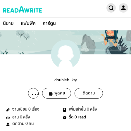
นิยาย
แฟนฟิค
การ์ตูน
doubleb_kty
พูดคุย
ติดตาม
งานเขียน
เรื่อง
เพิ่มเข้าชั้น
ครั้ง
0
0
อ่าน
ครั้ง
รี้ด
read
0
0
ติดตาม
คน
0