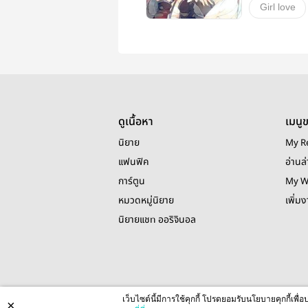
Girl love
ดูเนื้อหา
เมนู
นิยาย
My R
แฟนฟิค
อ่านล่
การ์ตูน
My W
หมวดหมู่นิยาย
เพิ่ม
นิยายแชท ออริจินอล
เว็บไซต์นี้มีการใช้คุกกี้ โปรดยอมรับนโยบายคุกกี้เพ
×