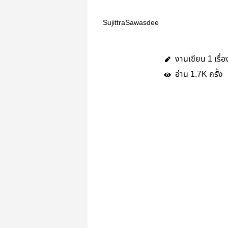
SujittraSawasdee
งานเขียน
เรื่อ
1
อ่าน
ครั้ง
1.7K