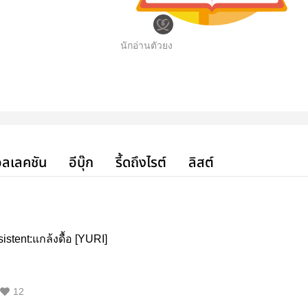
นักอ่านตัวยง
ลเลคชัน
อีบุ๊ก
รี้ดถึงไรต์
ลิสต์
istent:แกล้งดื้อ [YURI]
12