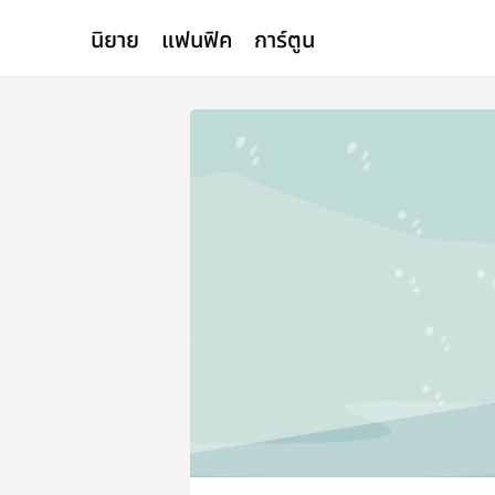
นิยาย
แฟนฟิค
การ์ตูน