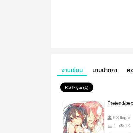
งานเขียน
นามปากกา
คอ
P.S Ikigai (1)
Pretend/pers
P.S Ikigai
1
1K