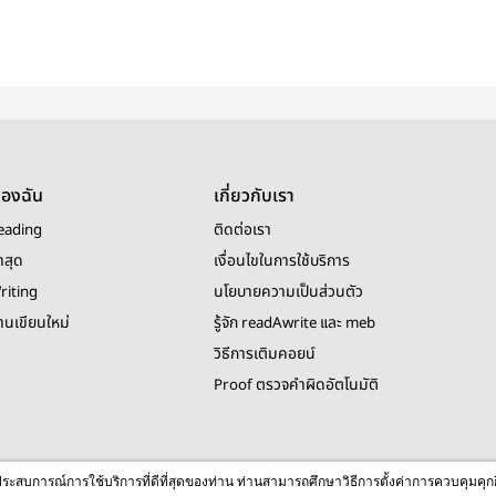
ของฉัน
เกี่ยวกับเรา
eading
ติดต่อเรา
าสุด
เงื่อนไขในการใช้บริการ
riting
นโยบายความเป็นส่วนตัว
งานเขียนใหม่
รู้จัก readAwrite และ meb
วิธีการเติมคอยน์
Proof ตรวจคำผิดอัตโนมัติ
© 2026 readAwrite.com by MEB Corporation Public Company Limited
ื่อประสบการณ์การใช้บริการที่ดีที่สุดของท่าน ท่านสามารถศึกษาวิธีการตั้งค่าการควบคุมคุก
This site is protected by reCAPTCHA and the Google
Privacy Policy
and
Terms of Service
apply.