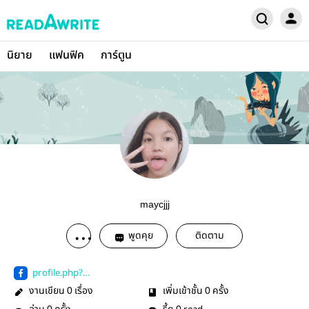
นิยาย
แฟนฟิค
การ์ตูน
maycjjj
พูดคุย
ติดตาม
profile.php?
ref=bookmarks
งานเขียน
เรื่อง
เพิ่มเข้าชั้น
ครั้ง
0
0