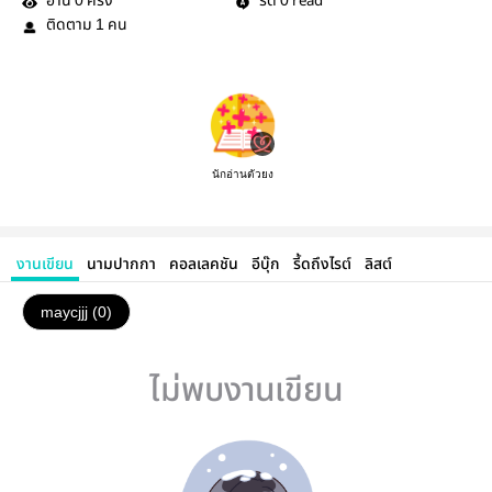
อ่าน
ครั้ง
รี้ด
read
0
0
ติดตาม
คน
1
นักอ่านตัวยง
งานเขียน
นามปากกา
คอลเลคชัน
อีบุ๊ก
รี้ดถึงไรต์
ลิสต์
maycjjj (0)
ไม่พบงานเขียน