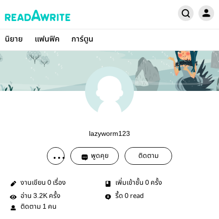
นิยาย
แฟนฟิค
การ์ตูน
lazyworm123
พูดคุย
ติดตาม
งานเขียน
เรื่อง
เพิ่มเข้าชั้น
ครั้ง
0
0
อ่าน
ครั้ง
รี้ด
read
3.2K
0
ติดตาม
คน
1