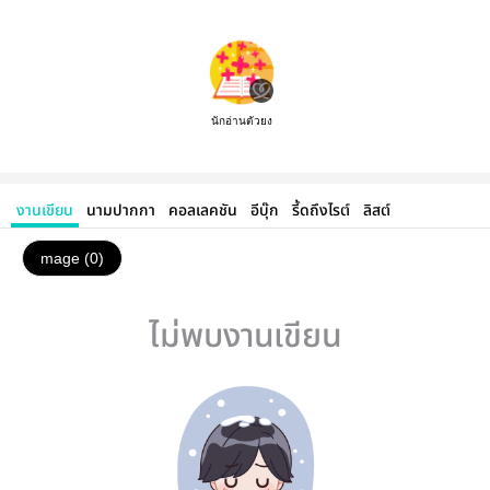
นักอ่านตัวยง
งานเขียน
นามปากกา
คอลเลคชัน
อีบุ๊ก
รี้ดถึงไรต์
ลิสต์
mage (0)
ไม่พบงานเขียน