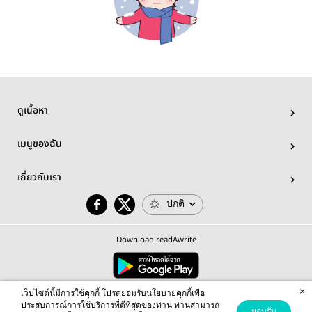
ดูเนื้อหา
เมนูของฉัน
เกี่ยวกับเรา
ปกติ
Download readAwrite
×
© 2026 readAwrite.com by MEB Corporation Public Company Limited
เว็บไซต์นี้มีการใช้คุกกี้ โปรดยอมรับนโยบายคุกกี้เพื่อ
This site is protected by reCAPTCHA and the Google
Privacy Policy
and
Terms of Service
apply.
ประสบการณ์การใช้บริการที่ดีที่สุดของท่าน ท่านสามารถ
ยอมรับ