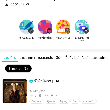
ติดตาม
คน
38
เจ้าของเรื่องฮิต
นักเขียนที่รัก
นักอ่านตัวยง
นักแชทติดเท
รนด์
งานเขียน
นามปากกา
คอลเลคชัน
อีบุ๊ก
รี้ดถึงไรต์
ลิสต์
สุดยอดนักโด
Kimyifan (1)
หัวใจมังกร | JAEDO
Kimyifan
109K
18
3
Boy love
#jaedo
Mpreg
อื่นๆ
วายสเตชั่น