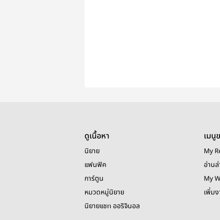
ดูเนื้อหา
เมนู
นิยาย
My R
แฟนฟิค
อ่านล่
การ์ตูน
My W
หมวดหมู่นิยาย
เพิ่ม
นิยายแชท ออริจินอล