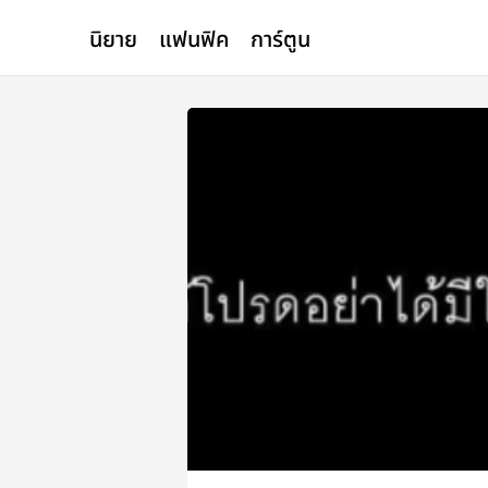
นิยาย
แฟนฟิค
การ์ตูน