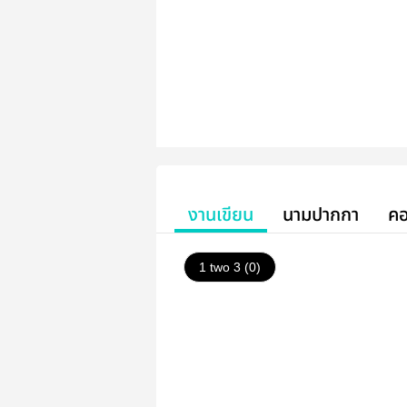
งานเขียน
นามปากกา
คอ
1 two 3 (0)