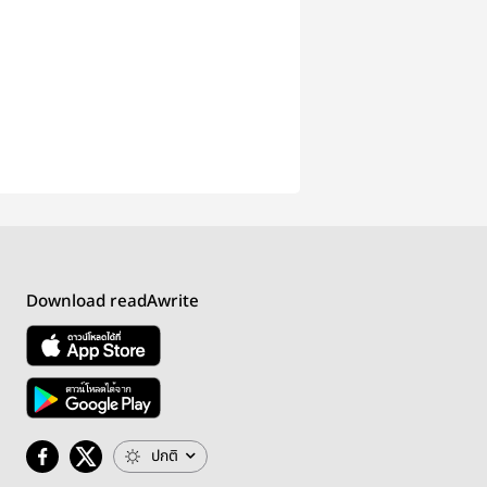
Download readAwrite
ปกติ