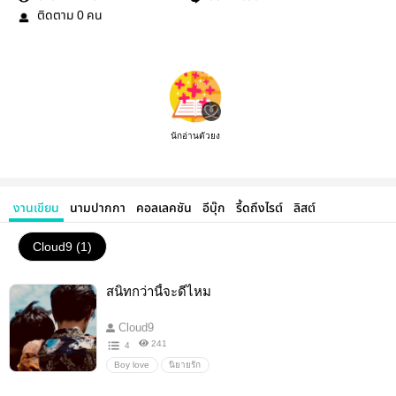
ติดตาม
คน
0
นักอ่านตัวยง
งานเขียน
นามปากกา
คอลเลคชัน
อีบุ๊ก
รี้ดถึงไรต์
ลิสต์
Cloud9 (1)
สนิทกว่านี้จะดีไหม
Cloud9
241
4
Boy love
นิยายรัก