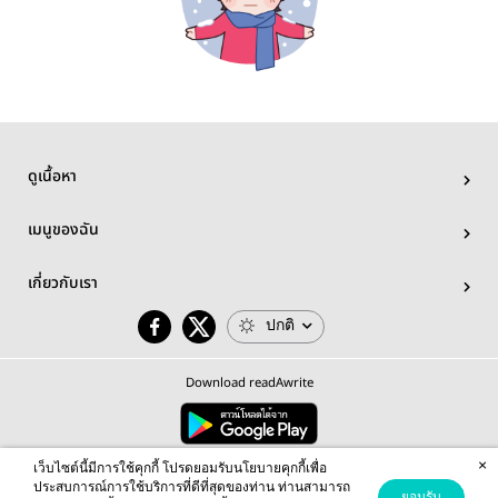
ดูเนื้อหา
เมนูของฉัน
เกี่ยวกับเรา
ปกติ
Download readAwrite
×
© 2026 readAwrite.com by MEB Corporation Public Company Limited
เว็บไซต์นี้มีการใช้คุกกี้ โปรดยอมรับนโยบายคุกกี้เพื่อ
This site is protected by reCAPTCHA and the Google
Privacy Policy
and
Terms of Service
apply.
ประสบการณ์การใช้บริการที่ดีที่สุดของท่าน ท่านสามารถ
ยอมรับ