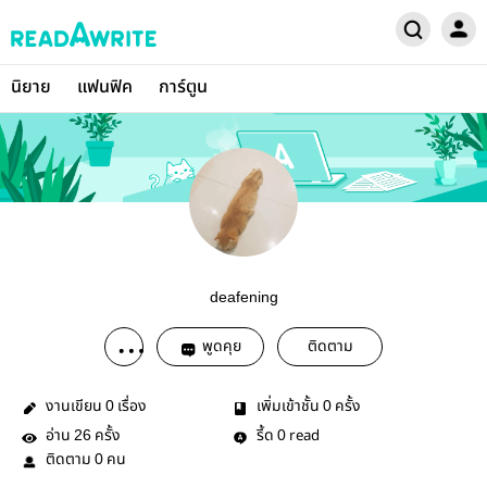
นิยาย
แฟนฟิค
การ์ตูน
deafening
พูดคุย
ติดตาม
งานเขียน
เรื่อง
เพิ่มเข้าชั้น
ครั้ง
0
0
อ่าน
ครั้ง
รี้ด
read
26
0
ติดตาม
คน
0