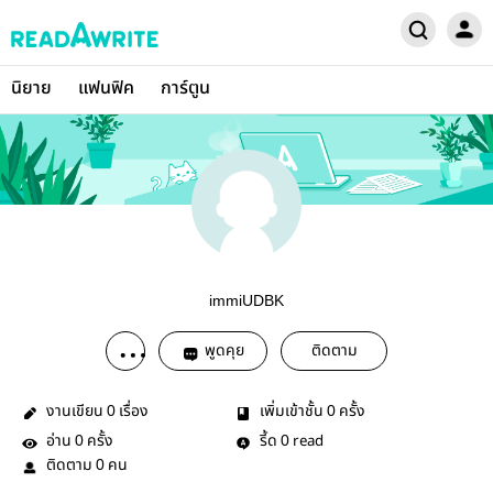
นิยาย
แฟนฟิค
การ์ตูน
immiUDBK
พูดคุย
ติดตาม
งานเขียน
เรื่อง
เพิ่มเข้าชั้น
ครั้ง
0
0
อ่าน
ครั้ง
รี้ด
read
0
0
ติดตาม
คน
0