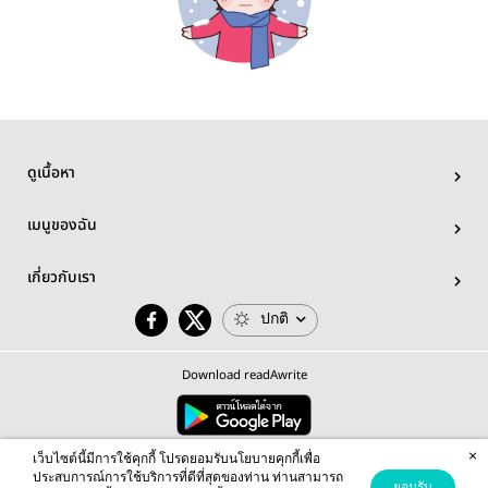
ดูเนื้อหา
เมนูของฉัน
เกี่ยวกับเรา
ปกติ
Download readAwrite
×
© 2026 readAwrite.com by MEB Corporation Public Company Limited
เว็บไซต์นี้มีการใช้คุกกี้ โปรดยอมรับนโยบายคุกกี้เพื่อ
This site is protected by reCAPTCHA and the Google
Privacy Policy
and
Terms of Service
apply.
ประสบการณ์การใช้บริการที่ดีที่สุดของท่าน ท่านสามารถ
ยอมรับ