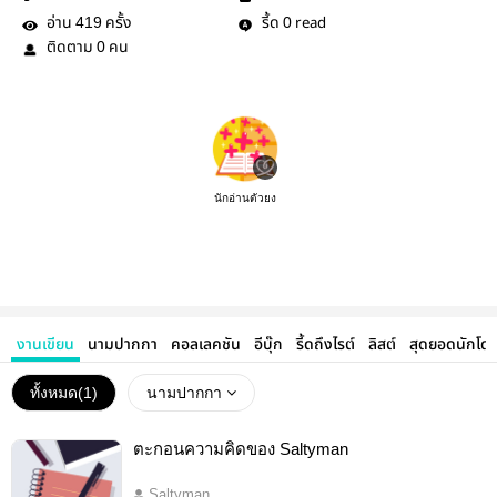
อ่าน
ครั้ง
รี้ด
read
419
0
ติดตาม
คน
0
นักอ่านตัวยง
งานเขียน
นามปากกา
คอลเลคชัน
อีบุ๊ก
รี้ดถึงไรต์
ลิสต์
สุดยอดนักโด
ทั้งหมด(
1
)
นามปากกา
ตะกอนความคิดของ Saltyman
Saltyman