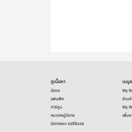
ดูเนื้อหา
เมนู
นิยาย
My R
แฟนฟิค
อ่านล่
การ์ตูน
My W
หมวดหมู่นิยาย
เพิ่ม
นิยายแชท ออริจินอล