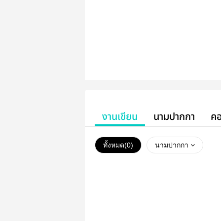
งานเขียน
นามปากกา
คอ
ทั้งหมด(
0
)
นามปากกา