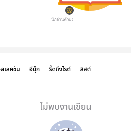
นักอ่านตัวยง
ลเลคชัน
อีบุ๊ก
รี้ดถึงไรต์
ลิสต์
ไม่พบงานเขียน