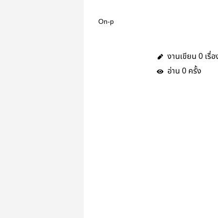
On-p
งานเขียน
เรื่อ
0
อ่าน
ครั้ง
0