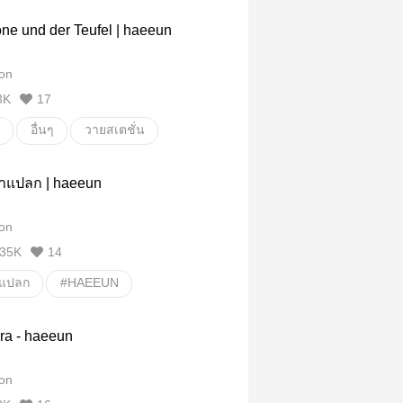
ne und der Teufel | haeeun
on
3K
17
อื่นๆ
วายสเตชั่น
ย่าแปลก | haeeun
on
35K
14
าแปลก
#HAEEUN
unior
อื่นๆ
วายสเตชั่น
ra - haeeun
on