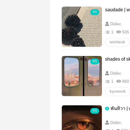
saudade | 
จบ
Didier,
1
505
wonteuk
shades of s
จบ
Didier,
1
860
kyuwook
พันทิวา |
จบ
Didier,