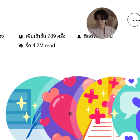
่อง
เพิ่มเข้าชั้น
ครั้ง
ติดตาม
คน
789
54
รี้ด
read
4.2M