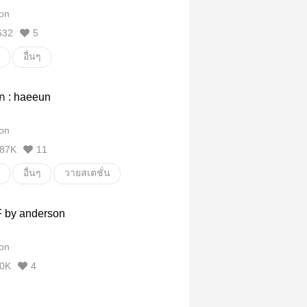
on
632
5
อื่นๆ
ัก : haeeun
on
87K
11
อื่นๆ
วายสเตชั่น
 by anderson
on
0K
4