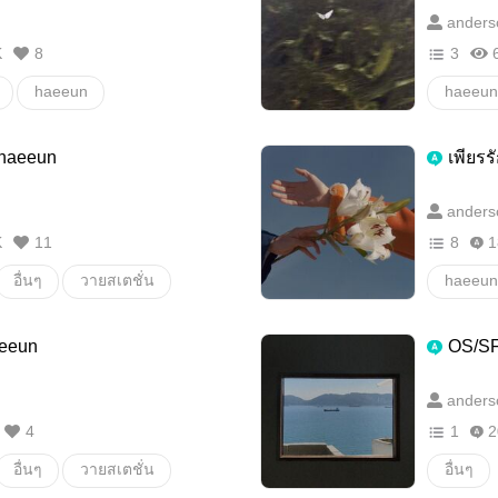
anders
K
8
3
haeeun
haeeun
 haeeun
เพียรร
anders
K
11
8
1
อื่นๆ
วายสเตชั่น
haeeun
aeeun
OS/SF
anders
4
1
2
อื่นๆ
วายสเตชั่น
อื่นๆ