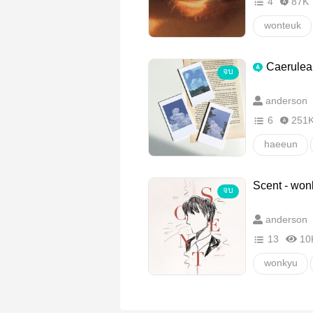
4
87K
wonteuk
Caerulea
จบ
anderson
6
251
haeeun
วายสเตชั่น
Scent - won
จบ
anderson
13
10
wonkyu
Super Juni