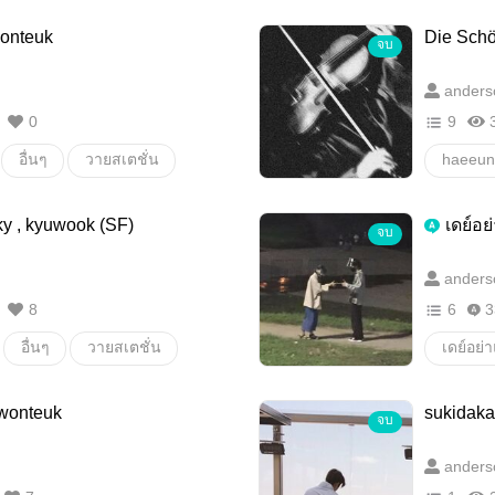
wonteuk
Die Schö
จบ
anders
0
9
อื่นๆ
วายสเตชั่น
haeeun
ky , kyuwook (SF)
เดย์อ
จบ
anders
8
6
3
อื่นๆ
วายสเตชั่น
เดย์อย่
Super J
 wonteuk
sukidaka
จบ
anders