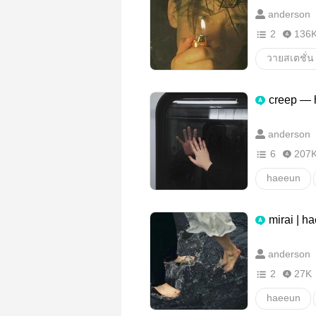
anderson
2
136
วายสเตชั่น
creep —
anderson
6
207
haeeun
mirai | h
anderson
2
27K
haeeun