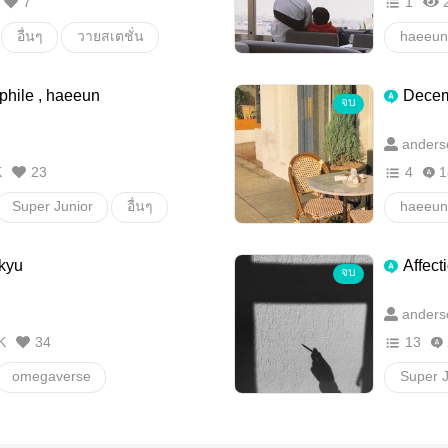
7
1
อื่นๆ
วายสเตชั่น
haeeun
วายสเตช
phile , haeeun
Decem
จบ
anders
K
23
4
1
Super Junior
อื่นๆ
haeeun
kyu
Affect
จบ
anders
K
34
13
omegaverse
Super J
or
scentwonkyu
วายสเตช