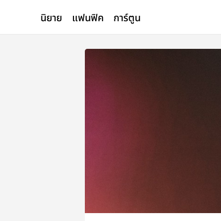
นิยาย
แฟนฟิค
การ์ตูน