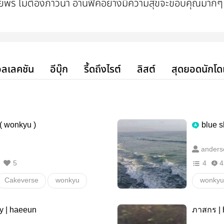
วยพร ไม่ต้องภาวนา อ่านฟิคอย่างมีความสุขจะขอบคุณมากๆเ
ลเลคชัน
อีบุ๊ก
รี้ดถึงไรต์
ลิสต์
สุดยอดนักโด
 ( wonkyu )
blue 
anders
5
4
4
Cakeverse
wonkyu
wonkyu
y | haeeun
ภาสกร |