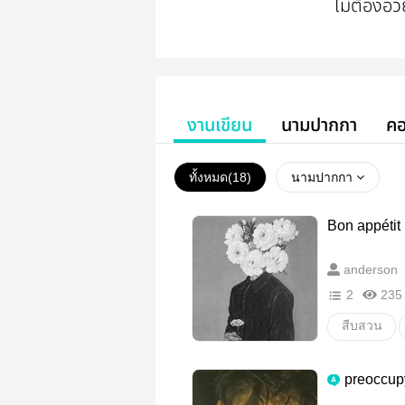
ไม่ต้องอ
งานเขียน
นามปากกา
คอ
ทั้งหมด(
18
)
นามปากกา
Bon appétit
anderson
2
235
สืบสวน
preoccup