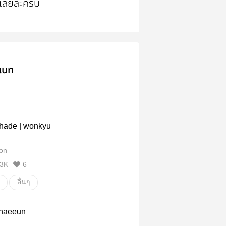
ลยล่ะครับ
เนท
shade | wonkyu
on
3K
6
อื่นๆ
 haeeun