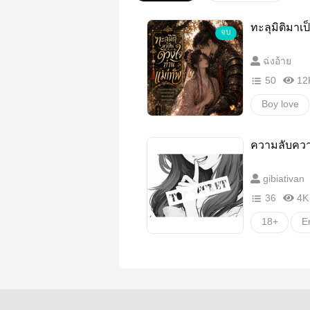
ทะลุมิติมาเ
จบ
ฉ่งอ้าย
50
12
Boy love
ทะลุมิติ
ความลับควา
Mpreg
gibiativan
Boylove/Ya
36
4K
ฟีลกูด/feel
18+
Er
READTOB