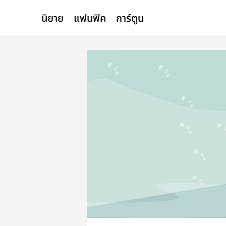
นิยาย
แฟนฟิค
การ์ตูน