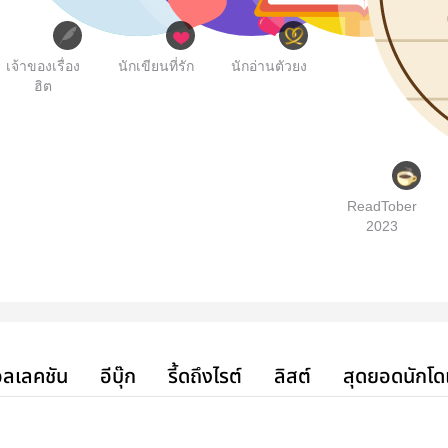
เจ้าของเรื่อง
นักเขียนที่รัก
นักอ่านตัวยง
ฮิต
ReadTober
2023
ลเลคชัน
อีบุ๊ก
รี้ดถึงไรต์
ลิสต์
สุดยอดนักโด