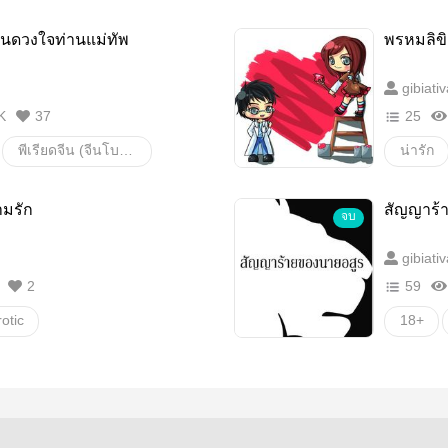
ป็นดวงใจท่านแม่ทัพ
พรหมลิขิ
gibiati
K
37
25
พีเรียดจีน (จีนโบราณ)
น่ารัก
นิยายจีนโบราณ
มรัก
สัญญาร้
จบ
นิยายวาย
gibiati
oi
18+
2
59
good
otic
18+
ER2023