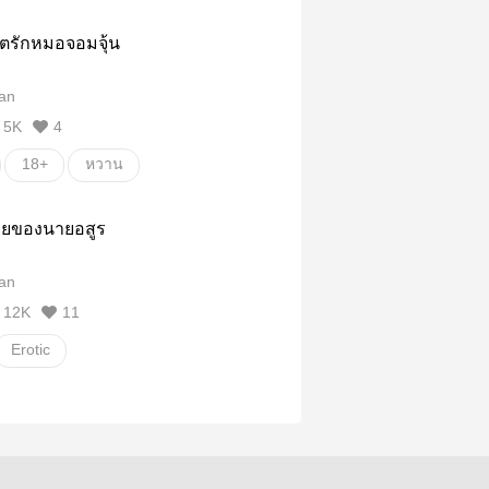
ตรักหมอจอมจุ้น
van
5K
4
18+
หวาน
ายของนายอสูร
van
12K
11
Erotic