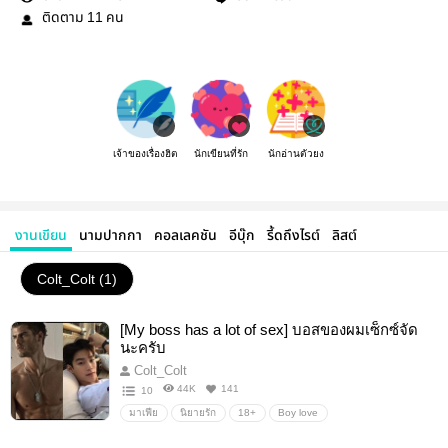
ติดตาม
คน
11
เจ้าของเรื่องฮิต
นักเขียนที่รัก
นักอ่านตัวยง
งานเขียน
นามปากกา
คอลเลคชัน
อีบุ๊ก
รี้ดถึงไรต์
ลิสต์
Colt_Colt (1)
[My boss has a lot of sex] บอสของผมเซ็กซ์จัด
นะครับ
Colt_Colt
44K
141
10
มาเฟีย
นิยายรัก
18+
Boy love