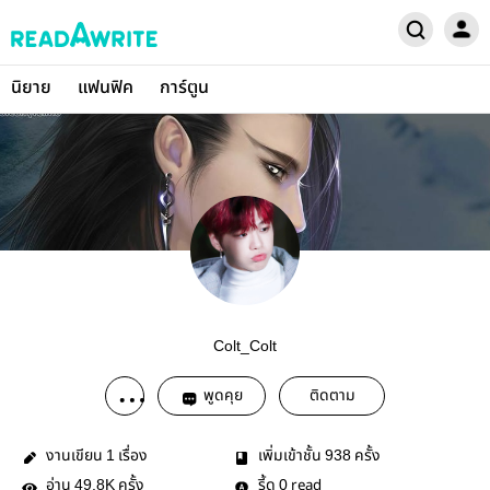
นิยาย
แฟนฟิค
การ์ตูน
Colt_Colt
พูดคุย
ติดตาม
งานเขียน
เรื่อง
เพิ่มเข้าชั้น
ครั้ง
1
938
อ่าน
ครั้ง
รี้ด
read
49.8K
0