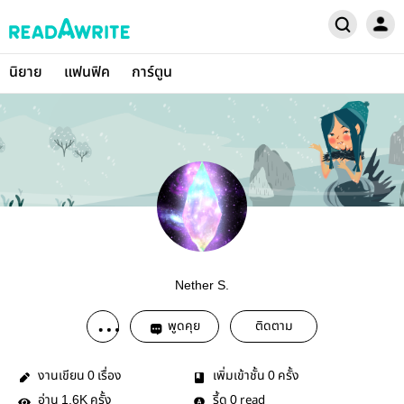
นิยาย
แฟนฟิค
การ์ตูน
Nether S.
พูดคุย
ติดตาม
งานเขียน
เรื่อง
เพิ่มเข้าชั้น
ครั้ง
0
0
อ่าน
ครั้ง
รี้ด
read
1.6K
0