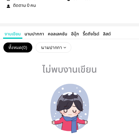
ติดตาม
คน
0
งานเขียน
นามปากกา
คอลเลคชัน
อีบุ๊ก
รี้ดถึงไรต์
ลิสต์
ทั้งหมด(
0
)
นามปากกา
ไม่พบงานเขียน