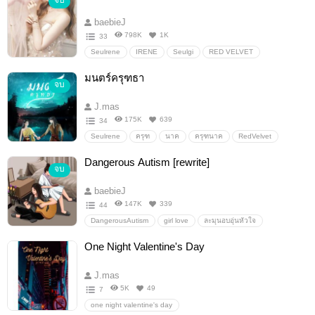
จบ
baebieJ
798K
1K
33
Seulrene
IRENE
Seulgi
RED VELVET
มนตร์ครุฑธา
จบ
J.mas
175K
639
34
Seulrene
ครุฑ
นาค
ครุฑนาค
RedVelvet
IRENE
Seulgi
Dangerous Autism [rewrite]
จบ
baebieJ
147K
339
44
DangerousAutism
girl love
ละมุนอบอุ่นหัวใจ
รักหวานแหวว
#seulrene
โรแมนติก
อื่นๆ
One Night Valentine's Day
ลิปสติกสีลิลลี่
J.mas
5K
49
7
one night valentine's day