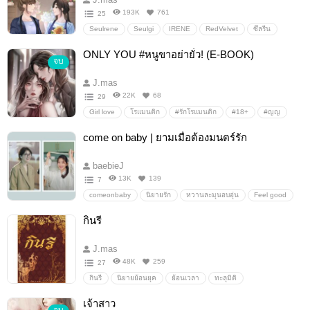
193K
761
25
Seulrene
Seulgi
IRENE
RedVelvet
ซึลรีน
ซิลกิ
ไอรีน
เรดเวลเวท
ONLY YOU #หนูขาอย่ายั่ว! (E-BOOK)
จบ
J.mas
22K
68
29
Girl love
โรแมนติก
#รักโรแมนติก
#18+
#ญญ
นิยายLesbian
Onlyfans
หนูขาอย่ายั่ว
นิยายยูริnc
come on baby | ยามเมื่อต้องมนตร์รัก
Fellgood
baebieJ
13K
139
7
comeonbaby
นิยายรัก
หวานละมุนอบอุ่น
Feel good
ยามเมื่อต้องมนตร์รัก
โรแมนติก
*นิยายฟีลกู๊ด
กินรี
Seulrene
Seulgi
IRENE
seulgixirene
grillove
J.mas
48K
259
27
กินรี
นิยายย้อนยุค
ย้อนเวลา
ทะลุมิติ
รักโรแมนติก
แฟนตาซี
หวานละมุนอบอุ่น
พีเรียดไทย
เจ้าสาว
Seulrene