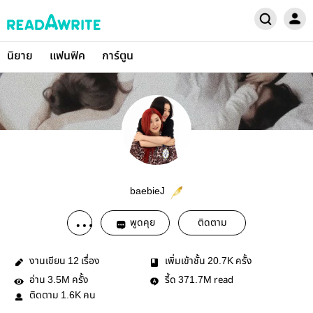
นิยาย
แฟนฟิค
การ์ตูน
baebieJ
พูดคุย
ติดตาม
งานเขียน
เรื่อง
เพิ่มเข้าชั้น
ครั้ง
12
20.7K
อ่าน
ครั้ง
รี้ด
read
3.5M
371.7M
ติดตาม
คน
1.6K