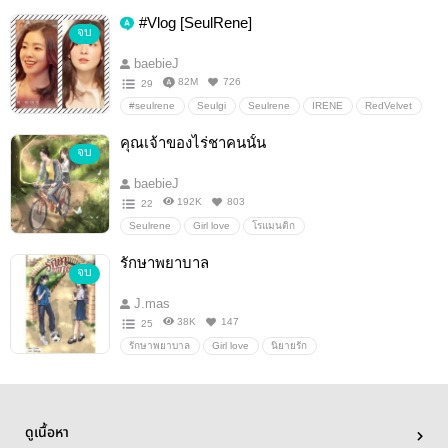
#Vlog [SeulRene]
จบ
baebieJ
82M
726
29
#seulrene
Seulgi
Seulrene
IRENE
RedVelvet
girl love
อื่นๆ
ลิปสติกสีลิลลี่
คุณเจ้าของไร่ชาคนนั้น
จบ
baebieJ
192K
803
22
Seulrene
Girl love
โรแมนติก
รักษาพยาบาล
จบ
J.mas
38K
147
25
รักษาพยาบาล
Girl love
นิยายรัก
ดูเนื้อหา