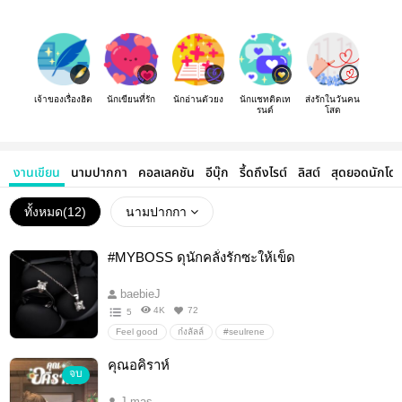
เจ้าของเรื่องฮิต
นักเขียนที่รัก
นักอ่านตัวยง
นักแชทติดเท
ส่งรักในวันคน
รนด์
โสด
งานเขียน
นามปากกา
คอลเลคชัน
อีบุ๊ก
รี้ดถึงไรต์
ลิสต์
สุดยอดนักโด
ทั้งหมด(
12
)
นามปากกา
#MYBOSS ดุนักคลั่งรักซะให้เข็ด
baebieJ
4K
72
5
Feel good
ก๋งลัลล์
#seulrene
คุณอคิราห์
จบ
J.mas