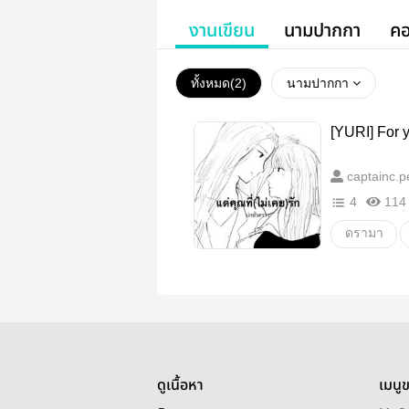
งานเขียน
นามปากกา
คอ
ทั้งหมด(
2
)
นามปากกา
[YURI] For y
captainc.p
4
114
ดรามา
รักสามเส้า
18+.
ดูเนื้อหา
เมนู