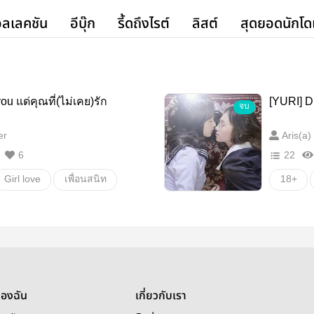
ลเลคชัน
อีบุ๊ก
รี้ดถึงไรต์
ลิสต์
สุดยอดนักโด
ou แด่คุณที่(ไม่เคย)รัก
[YURI] D
จบ
er
Aris(a)
6
22
Girl love
เพื่อนสนิท
18+
รักวัยรุ่น
แอบรัก
NC
ของฉัน
เกี่ยวกับเรา