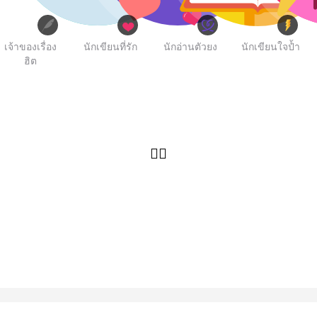
เจ้าของเรื่อง
นักเขียนที่รัก
นักอ่านตัวยง
นักเขียนใจป้ำ
ฮิต
🏳️‍🌈