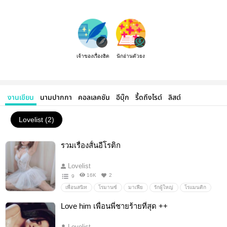
เจ้าของเรื่องฮิต
นักอ่านตัวยง
งานเขียน
นามปากกา
คอลเลคชัน
อีบุ๊ก
รี้ดถึงไรต์
ลิสต์
Lovelist (2)
รวมเรื่องสั้นอีโรติก
Lovelist
16K
2
9
เพื่อนสนิท
โรมานซ์
มาเฟีย
รักผู้ใหญ่
โรแมนติก
นิยายรัก
รักวัยรุ่น
Love him เพื่อนพี่ชายร้ายที่สุด ++
Lovelist