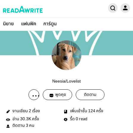
นิยาย
แฟนฟิค
การ์ตูน
Neesia/Lovelist
พูดคุย
ติดตาม
งานเขียน
เรื่อง
เพิ่มเข้าชั้น
ครั้ง
2
124
อ่าน
ครั้ง
รี้ด
read
30.3K
0
ติดตาม
คน
3