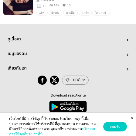
14K
13
19
18+
Erotic
มาเฟีย
น่ารัก
โรมานซ์
โรแมนติก
หวาน
ดูเนื้อหา
เมนูของฉัน
เกี่ยวกับเรา
ปกติ
Download readAwrite
×
© 2026 readAwrite.com by MEB Corporation Public Company Limited
เว็บไซต์นี้มีการใช้คุกกี้ โปรดยอมรับนโยบายคุกกี้เพื่อ
This site is protected by reCAPTCHA and the Google
Privacy Policy
and
Terms of Service
apply.
ประสบการณ์การใช้บริการที่ดีที่สุดของท่าน ท่านสามารถ
ยอมรับ
ศึกษาวิธีการตั้งค่าการควบคุมคุกกี้ของท่านผ่าน
นโยบาย
การใช้คุกกี้ของเราที่นี่