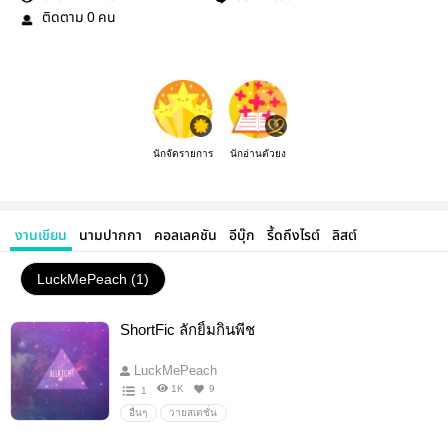
ติดตาม
คน
0
นักจัดรายการ
นักอ่านตัวยง
งานเขียน
นามปากกา
คอลเลคชัน
อีบุ๊ก
รี้ดถึงไรต์
ลิสต์
LuckMePeach (1)
ShortFic ลักยิ้มกินพีช
LuckMePeach
1K
9
1
อื่นๆ
วายสเตชั่น