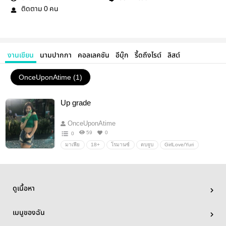
ติดตาม
คน
0
งานเขียน
นามปากกา
คอลเลคชัน
อีบุ๊ก
รี้ดถึงไรต์
ลิสต์
OnceUponAtime (1)
Up grade
OnceUponAtime
59
0
0
มาเฟีย
18+
โรมานซ์
ตบจูบ
GirlLove/Yuri
เรียกน้ำตา
บังคับ
หนี
ดูเนื้อหา
เมนูของฉัน