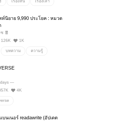
์
เรื่องสั้น
เรื่องเล่า
ารณ์
ชีวิต
สาระ
พท์นิยาย 9,990 ประโยค : หมวด
ก
ลิซ 🧧
126K
1K
บทความ
ความรู้
คลังคำศัพท์เขียนนิยาย
VERSE
เขียนนิยาย
days —
คำศัพท์สำหรับแต่งนิยาย
357K
4K
ศัพท์ที่ใช้ในการเขียนนิยาย
erse
คำศัพท์ที่ใช้เขียนนิยาย
คลังคำศัพท์นิยาย
คลังคำศัพท์สำหรับคุณนักเขียน
คำไว้แต่งนิยาย
นแบนเนอร์ readawrite (อัปเดต
ย
คำสวย
คำศัพท์ในนิยาย