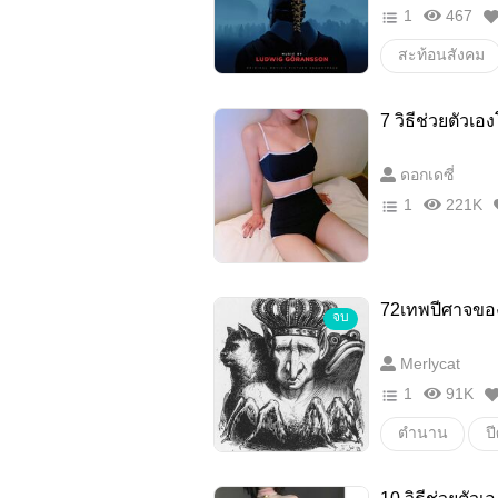
1
467
สะท้อนสังคม
เรื่องเล่า
ค
7 วิธีช่วยตัวเอ
ประวัติศาสตร์
ดอกเดซี่
บทความ
1
221K
72เทพปีศาจข
จบ
Merlycat
1
91K
ตำนาน
ป