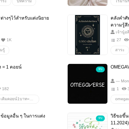
าระ
บทความ
โรมานซ
สาระ
ประสบก
ต่างๆไว้สำหรับแต่งนิยาย
คลังคำศั
ความรู้
ความรู้สึ
เจ้านู๋อ
1K
27
รู้
สาระ
 = 1 คอยน์
OMEGA
จบ
คำศัพท์
— Mon
182
1
เติมคอยน์1บาท=1คอยน์
omegav
ข้อมูลอื่น ๆ ในการแต่ง
วิธีขอขึ้
จบ
คำสลว
11.2024)