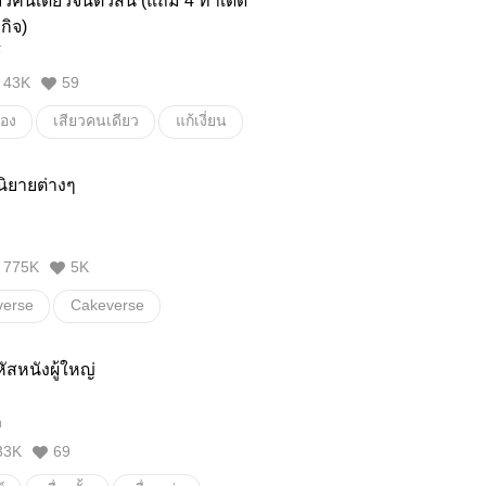
ยวคนเดียวจนตัวสั่น (แถม 4 ท่าเด็ด
เขียนนิยาย
เทคนิคการเขียนนิยาย
feelgood
คลังคำ
NC
กิจ)
์
หัดเขียน
นักเขียนมือใหม่
คำศัพท์
43K
59
น
เอง
เสียวคนเดียว
แก้เงี่ยน
สาระ
ความรู้
ิยายต่างๆ
ม
สุขภาพเพศ
าวโสด
775K
5K
erse
Cakeverse
rse
sentinel verse
สหนังผู้ใหญ่
rse
Auverse
h
33K
69