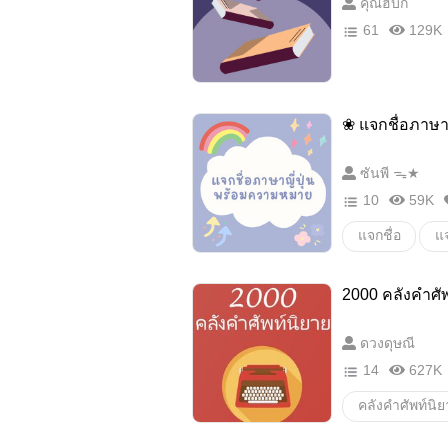
คุณฮิบิกิ
61
129K
❀ แจกชื่อภาษา
ซันพี ᯓ★
10
59K
แจกชื่อ
แ
แจกชื่อภาษาญี่ป
2000 คลังคำศัพ
ภาษาญี่ปุ่น
ดวงดุษณี
ตั้งชื่อoc
อ
14
627K
นิยาย
ไอเด
คลังคำศัพท์นิ
ชื่อตัวละครญี่ปุ