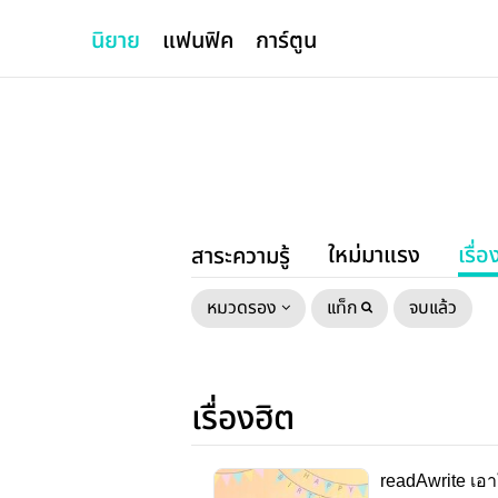
นิยาย
แฟนฟิค
การ์ตูน
ใหม่มาแรง
เรื่อ
สาระความรู้
หมวดรอง
แท็ก
จบแล้ว
เรื่องฮิต
readAwrite เอา