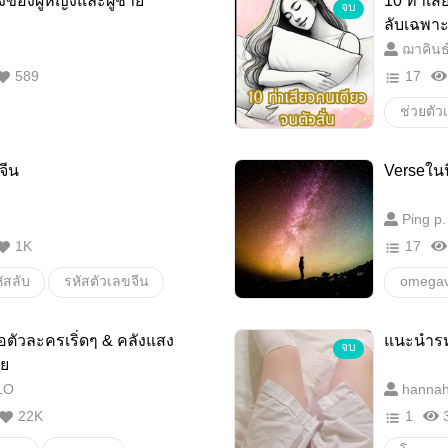
องของผู้หญิงและผู้ชาย
10 ท่าเสี
จบ
วิธีการ
ฟีลกูด/
ลับเฉพาะ
ฌาคินธ
มือใหม่
ศัพท์NC
589
17
นักเขีย
ช่วยตัว
#เงี่ยน
จีน
Verseในน
บทควา
Ping p.
คู่มือส
1K
17
ัสลับ
รหัสตัวเลขจีน
omegav
พีเรียดจีน (จีนโบราณ)
ตัวเลขจีน
Rainve
ชื่อตัวละครเริ่ดๆ & คลังแสง
แนะนำรหั
จบ
วาม
สาระความรู้
pistilve
าย
LO
hanna
ษาจีน
บทความ
22K
1
เกร็ดความรู้เล็กๆน้อยๆ