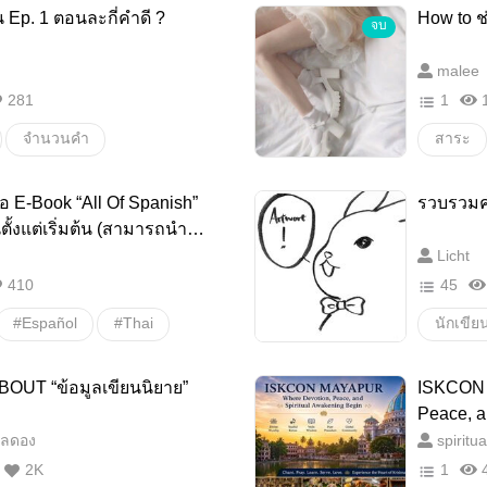
ยน Ep. 1 ตอนละกี่คำดี ?
How to ช
จบ
คำศัพท์สำหรับแต่งนิยาย
โรคหลา
malee
281
1
1
เดนดาว
จำนวนคำ
สาระ
OSDD-
โรคสอง
ือ E-Book “All Of Spanish”
รวบรวมค
วิจารณ์
้งแต่เริ่มต้น (สามารถนำไป
Licht
กระแสส
410
45
#Español
#Thai
นักเขีย
#ภาษาไทย
ปัญหานั
BOUT “ข้อมูลเขียนนิยาย”
ISKCON 
#ภาษา
#Free
Peace, a
โหลดอง
spiritua
#Gratis
2K
1