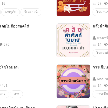
15
57
ผจญภัย
วิเคราะห์
โรมานซ
วามรู้
theodyssey
#คำศัพ
งโดยไม่ต้องสอดใส่
คลังคำศั
วัฒนธรรม
History
ฟางเหวิ
สงคราม
578
14
โรแมนต
25+
องโซโลมอน
การเขียน
คำศัพท์
อีโรติก
Mae Ni
หาข้อมู
481
14
สาระ
โรมานซ
ีศาจ
เทพ
การเขี
โรมานซ
เทคนิค
นิยายรั