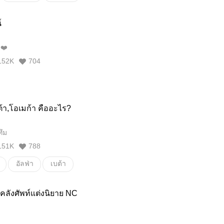
ทย
นิยาย
เคล็ดลับ
์
❤️
152K
704
ต้า,โอเมก้า คืออะไร?
ทึม
151K
788
อัลฟ่า
เบต้า
&โดจินชิ
ภาพประกอบ
คลังศัพท์แต่งนิยาย NC