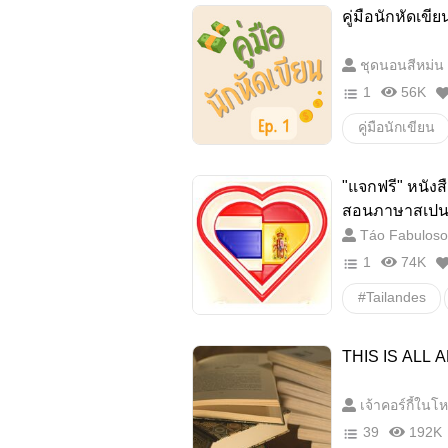
บริจาคชื่อ
คู่มือนักหัดเขี
ชุดนอนสีหม่น
1
56K
คู่มือนักเขียน
แนะนำมือใหม่
"แจกฟรี" หนังส
สอนภาษาสเปนตั
แชร์ต่อได้)
Táo Fabuloso
1
74K
#Tailandes
#Spanish
THIS IS ALL A
#ภาษาสเปน
เจ้าคอร์กี้ใน
#แจกฟรี
39
192K