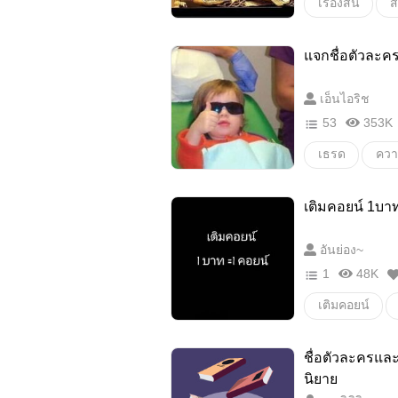
เรื่องสั้น
ส
ความรู้
#
แจกชื่อตัวละคร
เอ็นไอริช
53
353K
เธรด
ความ
เติมคอยน์ 1บาท
อันย่อง~
1
48K
เติมคอยน์
ชื่อตัวละครและ
นิยาย