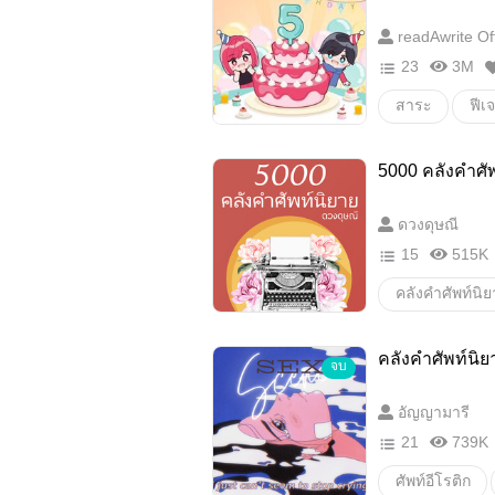
readAwrite Off
23
3M
สาระ
ฟีเจ
readAwrite
5000 คลังคำศัพ
ดวงดุษณี
15
515K
คลังคำศัพท์นิ
คลังคำศัพท์นิ
จบ
อัญญามารี
21
739K
ศัพท์อีโรติก
คำไว้แต่งนิยา