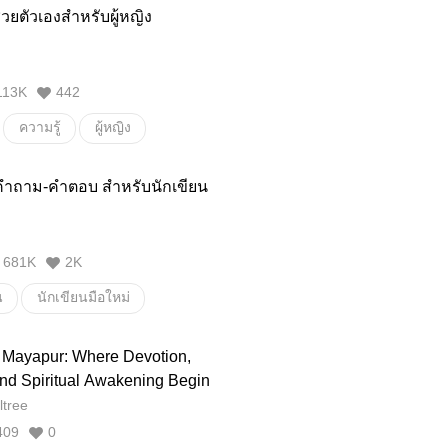
่วยตัวเองสำหรับผู้หญิง
ยอัตลักษณ์
DissociativeIdentityDisorder(DID)
D.I.D
13K
442
neverdie
โรคหลายบุคลิก
ความรู้
ผู้หญิง
1b
OSDD-1a
OSDD
บุคลิก
#สาระ
ำถาม-คำตอบ สำหรับนักเขียน
นิยาย
บทความ
จิตจงกล
ำนึก
streamofconciousness
681K
2K
น
นักเขียนมือใหม่
กเขียน
FAQ
Mayapur: Where Devotion,
nd Spiritual Awakening Begin
ltree
409
0