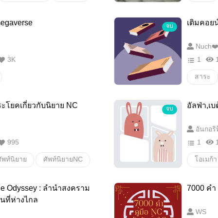
คำศัพท์สำหรับแต่งนิยาย
ภาษาไ
น
#คำศัพท์เฉพาะ
Omegaverse
เติมคอยน
จบ
ยาย
คำศัพท์
คำสวย
Nuch❤️
คำเชื่อมน่ารู้
3K
1
น
คัพท์จีน
สาระ
ระโยคเกี่ยวกับนิยาย NC
อัลฟ่า,เบ
จบ
อันกอริ
995
1
ัพท์นิยาย
ศัพท์นิยายNC
โอเมก้า
ียนนิยาย
การ์ตูน
he Odyssey : ลำนำสงคราม
7000 คำ 
นที่ห่างไกล
WS