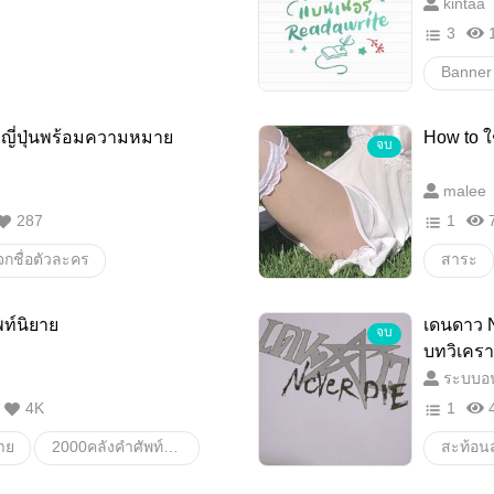
kintaa
บทบรร
3
Banner
ญี่ปุ่นพร้อมความหมาย
How to ใช
จบ
malee
287
1
จกชื่อตัวละคร
สาระ
ุ่น
สาระ
ความรู้
howto
ท์นิยาย
เดนดาว N
จบ
ตั้งชื่อ
ตั้งชื่อออริ
บทวิเครา
ลักษณ์
ระบบอน
อริ
oc
日本語
4K
1
ียตั้งชื่อ
คิดชื่อตัวละคร
ยาย
2000คลังคำศัพท์นิยาย
สะท้อน
่น
ตั้งชื่อญี่ปุ่น
คำศัพท์ที่ใช้เขียนนิยาย
คำศัพท์นิยายจีน
did