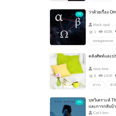
ศัพท์นิยาย
คำศัพท์นิยายจี
ว่าด้วยเรื่อง 
จบ
คลังคำศัพท์นิ
คลังศัพท์
black opal
บทบรรยาย
1
403K
นิยายจีนโบรา
omegaverse
คลังศัพท์และป
sexy love
6
141K
สาระ
คำศ
ความรู้
เข
บทวิเคราะห์ T
จบ
และการกลับบ้า
Cat's box