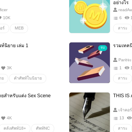
อย่างไร
icer
readAwr
10K
6
อร์
MEB
สาระ
donate
Pre-order
ท์นิยาย เล่ม 1
รวมเทคนิ
จบ
Paritจะ
3K
1
ยาย
คำศัพท์ในนิยาย
สาระ
คำศัพท์สำหรับแต่งนิยาย
ความรู้
ยายสำหรับแต่ง Sex Scene
THIS IS 
คลังคำศัพท์สำหรับคุณนักเขียน
เจ้าคอร
คำศัพท์ที่ใช้เขียนนิยาย
4K
13
2000คลังคำศัพท์นิยาย
คำสลวย
คลังศัพท์18+
ศัพท์NC
สาระ
ย
คลังคำศัพท์สำหรับแต่งนิยาย