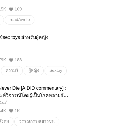
ยาย
คลังคำศัพท์สำหรับแต่งนิยาย
15K
109
readAwrite
้sex toys สำหรับผู้หญิง
79K
188
ความรู้
ผู้หญิง
Sextoy
ever Die [A DID commentary] :
ะห์วิจารณ์โดยผู้เป็นโรคหลายอัต
ันต์
44K
1K
สังคม
วรรณกรรมเยาวชน
DissociativeIdentityDisorder