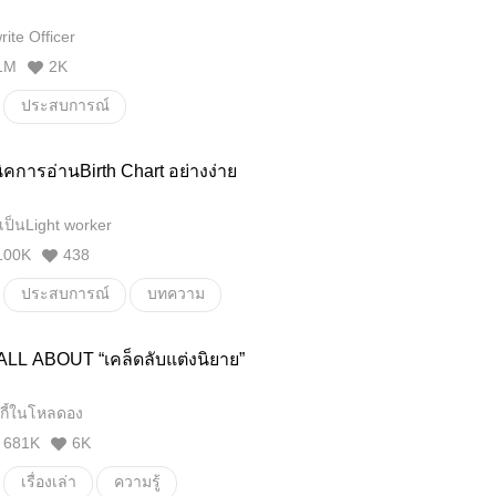
ite Officer
1M
2K
ประสบการณ์
คการอ่านBirth Chart อย่างง่าย
เป็นLight worker
100K
438
ประสบการณ์
บทความ
ดูดวง
โหราศาสตร์
ALL ABOUT “เคล็ดลับแต่งนิยาย”
์กี้ในโหลดอง
681K
6K
เรื่องเล่า
ความรู้