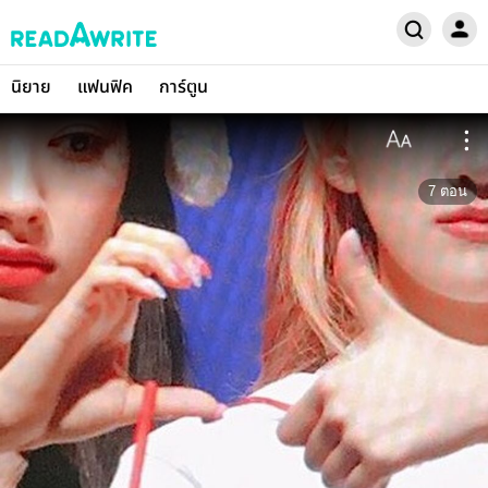
นิยาย
แฟนฟิค
การ์ตูน
7
ตอน