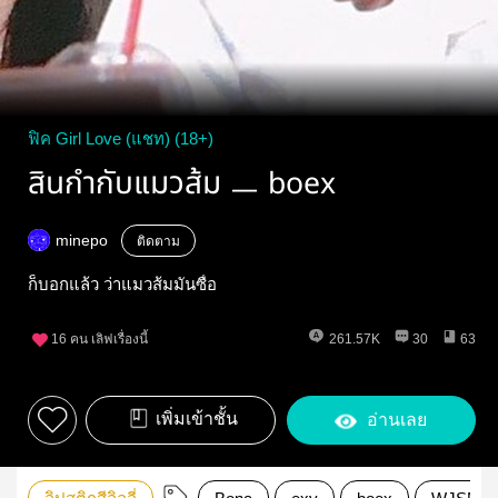
ฟิค Girl Love (แชท) (18+)
สินกำกับแมวส้ม ㅡ boex
minepo
ติดตาม
ก็บอกแล้ว ว่าแมวส้มมันซื่อ
16
คน เลิฟเรื่องนี้
261.57K
30
63
เพิ่มเข้าชั้น
อ่านเลย