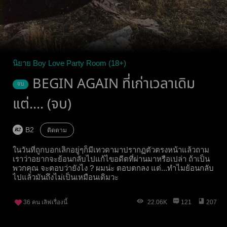
นิยาย Boy Love Party Room (18+)
BEGIN AGAIN ที่เก่าเวลาเดิม
จบ
แต่.... (จบ)
B2
ติดตาม
ในวันที่ถูกบอกเลิกอยู่ๆก็มีเทวดามาปรากฏตัวตรงหน้าแล้วถาม
เราว่าอยากจะย้อนกลับไปแก้ไขอดีตที่ผ่านมาหรือเปล่า ถ้าเป็น
พวกคุณ จะตอบว่ายังไง ? ผมน่ะ ตอบตกลง แต่...ทำไมย้อนกลับ
ไปแล้วมันถึงไม่เป็นเหมือนเดิมวะ
36
คน เลิฟเรื่องนี้
22.06K
121
207