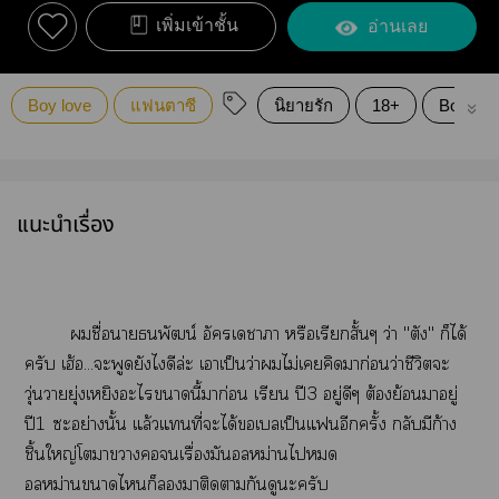
เพิ่มเข้าชั้น
อ่านเลย
Boy love
แฟนตาซี
นิยายรัก
18+
Boylove
แนะนำเรื่อง
ชื่อาพัฒน์ อัครเาา หรือเรียกสั้นๆ ว่า "ตัง" ก็ได้
ครับ เฮ้อ...ะพูดยังไดีล่ะ เาเป็นว่าไม่เคิดมาก่อนว่าชีวิตะ
วุ่นวายยุ่งเหยิงะไานี้มาก่อน เรียน ปี3 อยู่ดีๆ ต้องย้อนาอยู่
ปี1 ะอย่างนั้น แล้วแที่ะได้เบลเป็นแอีกครั้ง กลับมีก้าง
ชิ้นใหญ่โาาเรื่องมันอลหม่านไ
อลหม่านาไก็าติดากันดูะครับ