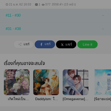
21 ม.ค. 62 16:03
1
577
3558 คำ (15 หน้า)
#11 - #30
#31 - #38
แชร์
แชร์
แชร์
Line it
เรื่องที่คุณอาจจะสนใจ
เกิดใหม่เป็น
Daddyism: ใน
[Omegaverse]แด๊ด
[นิยายแปล
ภรรยาของ
จักรวาลที่เราจะ
ดี้คือสิ่งมีชีวิตที่ไม่
แต่งงานกับ
พระรองอาภัพรัก
รู้จักกัน
จำเป็น(?) #แด๊ด
สัวยังหนุ่