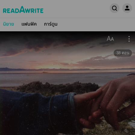
นิยาย
แฟนฟิค
การ์ตูน
38
ตอน