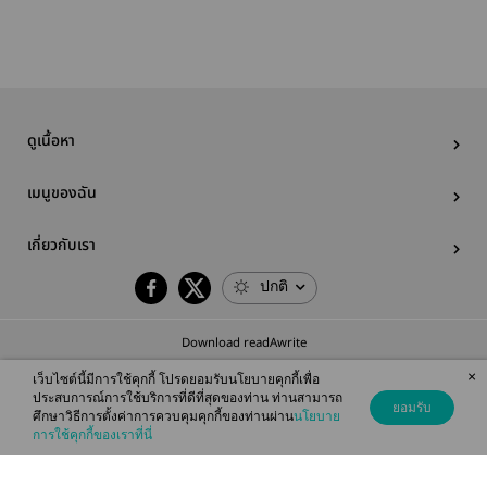
(ตีพิมพ์ สนพ.
ดี้คลั่งรัก
Secon
บ้านวายบุ๊ค)
Marriage 
[END]
Wealthy 
Man
ดูเนื้อหา
เมนูของฉัน
เกี่ยวกับเรา
ปกติ
Download readAwrite
×
เว็บไซต์นี้มีการใช้คุกกี้ โปรดยอมรับนโยบายคุกกี้เพื่อ
ประสบการณ์การใช้บริการที่ดีที่สุดของท่าน ท่านสามารถ
ยอมรับ
ศึกษาวิธีการตั้งค่าการควบคุมคุกกี้ของท่านผ่าน
นโยบาย
© 2026 readAwrite.com by MEB Corporation Public Company Limited
การใช้คุกกี้ของเราที่นี่
This site is protected by reCAPTCHA and the Google
Privacy Policy
and
Terms of Service
apply.