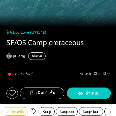
ฟิค Boy Love (บรรยาย)
SF/OS Camp cretaceous
pHleNg
ติดตาม
4
คน เลิฟเรื่องนี้
459
6
11
เพิ่มเข้าชั้น
อ่านเลย
วายสเตชั่น
Kenji
kenjiben
kenji×ben
cam