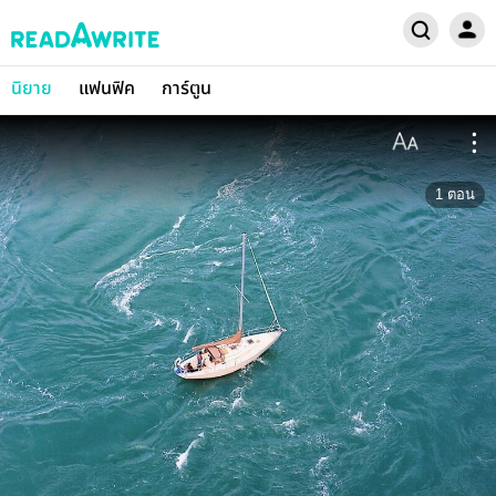
นิยาย
แฟนฟิค
การ์ตูน
1
ตอน