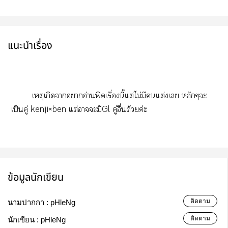
แนะนำเรื่อง
เหตุเกิดาาอ่านฟิคเรื่องนี้แต่ไม่มีแต่งเ หลักๆะ
เป็นคู่ kenji×ben แต่าะมีGl คู่อื่นด้วยค่ะ
ข้อมูลนักเขียน
ติดตาม
นามปากกา :
pHleNg
ติดตาม
นักเขียน :
pHleNg