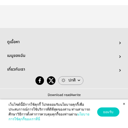
ดูเนื้อหา
เมนูของฉัน
เกี่ยวกับเรา
ปกติ
Download readAwrite
×
เว็บไซต์นี้มีการใช้คุกกี้ โปรดยอมรับนโยบายคุกกี้เพื่อ
ประสบการณ์การใช้บริการที่ดีที่สุดของท่าน ท่านสามารถ
ยอมรับ
ศึกษาวิธีการตั้งค่าการควบคุมคุกกี้ของท่านผ่าน
นโยบาย
© 2026 readAwrite.com by MEB Corporation Public Company Limited
การใช้คุกกี้ของเราที่นี่
This site is protected by reCAPTCHA and the Google
Privacy Policy
and
Terms of Service
apply.