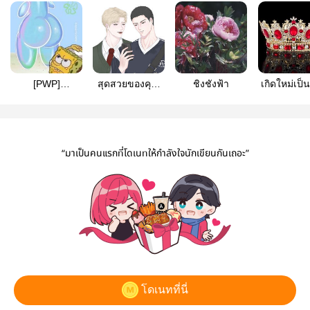
[PWP]
สุดสวยของคุณ
ชิงชังฟ้า
เกิดใหม่เป็นว
Cxntboy&Futanari
น้ำ
ราชินีที่ถู
“มาเป็นคนแรกที่โดเนทให้กำลังใจนักเขียนกันเถอะ”
โดเนทที่นี่