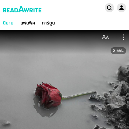
นิยาย
แฟนฟิค
การ์ตูน
2
ตอน