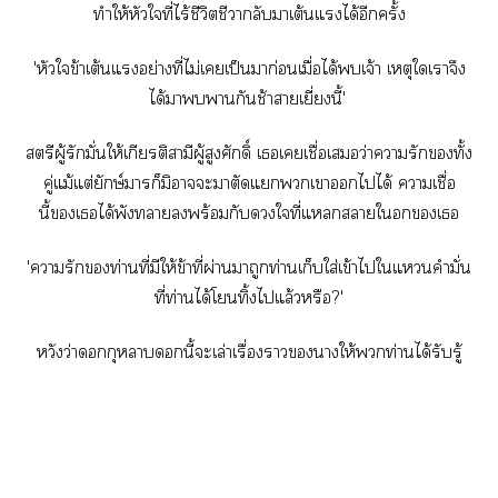
ทำให้หัวใที่ไร้ชีวิตชีวากลับาเต้นแได้อีกครั้ง
'หัวใข้าเต้นแอย่างที่ไม่เเป็นมาก่อนเมื่อได้เจ้า เหตุใเาจึง
ได้าากันช้าาเยี่ยงนี้'
สตรีผู้รักมั่นให้เกียรติสามีผู้สูงศักดิ์ เเเชื่อเว่าารักทั้ง
คู่แม้แต่ยักษ์าก็มิาะาตัดแเาไได้ าเชื่อ
นี้เได้พังาพร้อมกับใที่แาใเ
'ารักท่านที่มีให้ข้าที่ผ่านาถูกท่านเก็บใส่เข้าไใแคำมั่น
ที่ท่านได้โทิ้งไแล้วหรือ?'
หวังว่ากุหลาบนี้ะเล่าเรื่องาาให้ท่านได้รับรู้