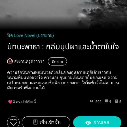
ฟิค Love Novel (บรรยาย)
มัทนะพาธา : กลีบบุปผาและน้ำตาในใจ
ส่งงานครูค่าาาาา
ติดตาม
ความรักนั้นช่างหอมนวลดังกลิ่นของกุหลาบแต่ก็เจ็บราวกับ
หนามทิ่มแทงดวงใจ ความอบอุ่นยามเห็นรอยยิ้มของเธอ ความ
เศร้าหมองยามเธอแนบชิดพิงกายของเขา ใยใดข้าจึงไม่สามารถ
มีความรักที่งดงามได้
3
คน เลิฟเรื่องนี้
502
4
5
เพิ่มเข้าชั้น
อ่านเลย