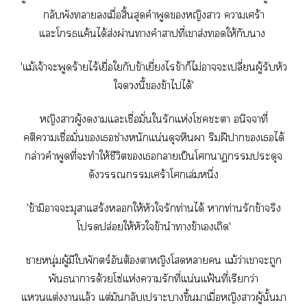
กลับพังาเมื่อสิ้นสุดคำพูดหญิงา าเศร้า
แะโแค้นได้ส่งผ่านาคำาที่เาส่งให้กับา
'แม้เจ้าะพูดร้ายไร้เยื่อใกับข้าเยี่ยงไข้าก็ไม่าะเปลี่ยนผู้รับหัว
ในี้ข้าไได้'
หญิงาผู้าแะเชื่อมั่นใรักแห่งโะา อนิจจาที่
คติาเชื่อมั่เช่างหนักแน่นดุจหินา ริมฝีาเได้
กล่าวคำพูดที่ะทำให้ชีวิตเาเป็นโาฎประดุจ
ดังเศร้าโศกเล่มหนึ่ง
'ข้ามิาะมุสาแสร้งให้หัวใรักท่านได้ าท่านรักข้าจริง
โปล่อยให้หัวใข้านำาข้าเเถิด'
าหนุ่มผู้มีใพักตร์อันต้องาหญิงโา แม้ว่าเาะถูก
พันธนาการด้วยโซ่แห่งารักที่แน่นแฟ้นที่เรียกว่า
แแต่งาแล้ว แต่มันกลับเาะาขึ้นาเมื่อหญิงาผู้นั้นมา