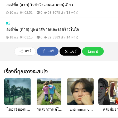
องค์ที่๑ (แรก) ใจข้าวิงวอนแด่นางผู้เดียว
10 ก.ย. 64 02:51
0
93
3078 คำ (13 หน้า)
#2
องค์ที่๑ (ท้าย) บุษบาสีชาดและรอยร้าวในใจ
18 ก.ย. 64 01:15
0
82
3383 คำ (14 หน้า)
แชร์
แชร์
แชร์
Line it
เรื่องที่คุณอาจจะสนใจ
ไดอารี่ของนก
วันสงกรานต์ใน
anti romance
คลังมีมร
น้อยในต่างแดน
ความทรงจำ
#gyuboo
เกียรติ์เม