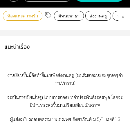
ห้องแห่งความรัก
มัทนะพาธา
ส่งงานครู
วรรณคด
แนะนำเรื่อง
าเขียนชิ้นนี้จัดทำขึ้นาเพื่อส่งาครู (เต็มเะะะคุณครูค่า
าาา//า)
ะเป็นาเขียนใรูปแาคำประพันธ์ะพูด โะ
มีนำะขึ้นาเปรียบเทียบเป็นาๆ
ผู้แต่งฉบับา : น.ส.ณ จิตราภัณฑ์ ม.5/1 เที่13