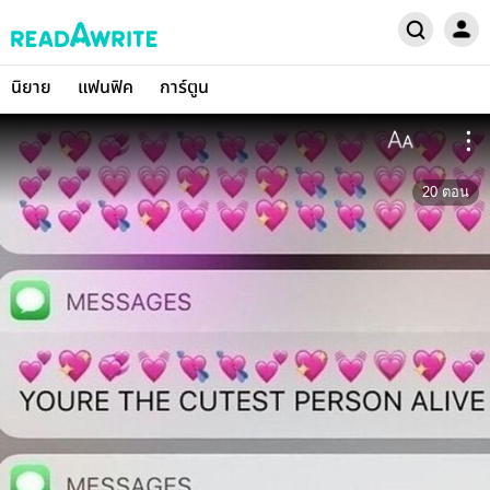
นิยาย
แฟนฟิค
การ์ตูน
20
ตอน