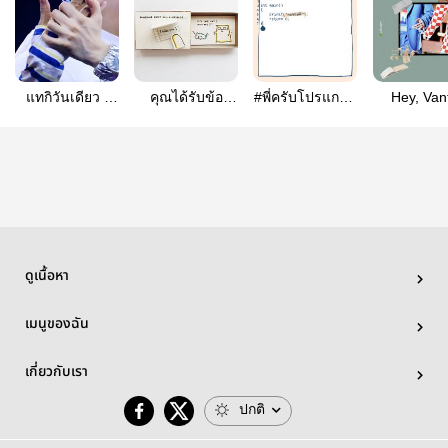
แทกิวันเดียว |
คุณได้รับข้อ
#พี่ครับโปรแกรม
Hey, Van
#taegi
ความใหม่แทกิ
นี้ | taegi
#Taegi
ดูเนื้อหา
เมนูของฉัน
เกี่ยวกับเรา
ปกติ