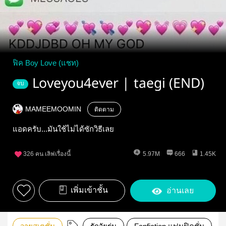
ฟิค Boy Love (แชท)
Loveyou4ever | taegi (END)
จบ
MAMEEMOOMIN
ติดตาม
แอดครับ...มันใช้ไม่ได้ซักวิธีเลย
326
คน เลิฟเรื่องนี้
5.97M
666
1.45K
เพิ่มเข้าชั้น
อ่านเลย