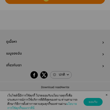
ดูเนื้อหา
เมนูของฉัน
เกี่ยวกับเรา
ปกติ
Download readAwrite
×
เว็บไซต์นี้มีการใช้คุกกี้ โปรดยอมรับนโยบายคุกกี้เพื่อ
ประสบการณ์การใช้บริการที่ดีที่สุดของท่าน ท่านสามารถ
ยอมรับ
ศึกษาวิธีการตั้งค่าการควบคุมคุกกี้ของท่านผ่าน
นโยบาย
© 2026 readAwrite.com by MEB Corporation Public Company Limited
การใช้คุกกี้ของเราที่นี่
This site is protected by reCAPTCHA and the Google
Privacy Policy
and
Terms of Service
apply.