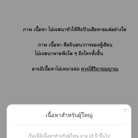
า เนื้อา ไม่เาทำให้ศิลปินเสียาแต่อย่างใ
า เนื้อา คือจินตนาการผู้เขียน
ไม่เาาพิงใ ๆ ถึงใทั้งสิ้น
ามีเนื้อาไม่เาะ
ใช้
วิจารณญาณ
×
เนื้อหาสำหรับผู้ใหญ่
สิทธิ์า บ.ลิขสิทธิ์ พ.ศ.2537 ห้ามผู้ใกระทำซ้ำหรือดัด
เรื่องนี้มีเนื้อหาสำหรับผู้ใหญ่ อายุ 18 ปี ขึ้นไป
แส่วนใส่วนหนึ่งานี้โไม่ได้รับอนุญาต