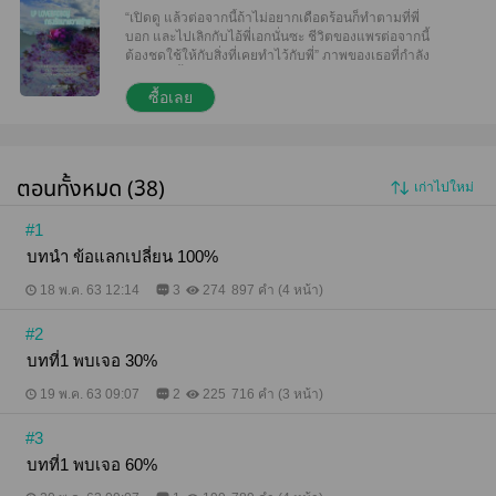
“เปิดดู แล้วต่อจากนี้ถ้าไม่อยากเดือดร้อนก็ทำตามที่พี่
บอก และไปเลิกกับไอ้พี่เอกนั่นซะ ชีวิตของแพรต่อจากนี้
ต้องชดใช้ให้กับสิ่งที่เคยทำไว้กับพี่” ภาพของเธอที่กำลัง
หลับตาพริ้ม ร่างกายเปลือยเปล่าเด่นหราอยู่ในหน้าจอมือ
ถือ แพรวากำมันแน่นก่อนจะลุกขึ้นนั่งหันมาจ้องหน้าแอล
ซื้อเลย
ตันอย่างหาเรื่อง “พี่ทำแบบนี้ทำไม!” น้ำตาเริ่มคลอเบ้า
เพราะเจ็บในสิ่งที่เขากำลังทำกับเธอ “แพรทำตัวเองต่าง
หาก เลือกเอา ว่าอยากดังจนไม่มีงานทำหรือยังอยากมี
งานทำอยู่” “คนใจร้าย! พี่จะเอายังไง” จะให้เธอทำอะไร
ตอนทั้งหมด (38)
เก่าไปใหม่
ได้อีก เงินเธอก็อยากได้ งานเธอก็อยากมี ถ้าเสี่ยงให้
รูปภาพพวกนี้หลุดไปชีวิตเธอคงจบแน่ ๆ “ชดใช้ ชดใช้
ทุกสิ่งทุกอย่างที่เคยทำกับพี่ ...และเลิกยุ่งกับผู้ชายทุกคน”
#1
สายตาสบสายตา แพรวามองเขาอย่างช้ำใจ แต่สายตา
บทนำ ข้อแลกเปลี่ยน 100%
ของเขากลับมีเพียงความสะใจ ที่สามาถเอาชนะเธอได้
“ได้ค่ะ ถ้าพี่ต้องการแบบนี้ แต่ขออย่างเดียวเรื่องของเรา
18 พ.ค. 63 12:14
3
274
897 คำ (4 หน้า)
อย่าให้ใครรู้ ขอให้เรารู้กันแค่สองคนได้ไหม?” “พี่ก็ไม่ได้
อยากจะบอกใครนะ” เอาจริง ๆการที่ได้อยู่ใกล้ ๆเขาเป็น
#2
สิ่งที่เธอต้องการมาตลอด แต่เพราะอะไรหลาย ๆอย่าง
จากครอบครัวเขาทำให้เธอต้องตัดใจ ในเมื่อวันนี้เขายัง
บทที่1 พบเจอ 30%
ต้องการเธอ อยากให้เธอได้ชดใช้ในสิ่งที่ผ่านมา เธอก็
19 พ.ค. 63 09:07
2
225
716 คำ (3 หน้า)
ยินดีที่จะทำให้ ชดใช้ให้หมดแล้ว เมื่อถึงเวลาจากกันเธอ
และเขาก็จะไม่ต้องมีอะไรติดค้างกันอีก...
#3
บทที่1 พบเจอ 60%