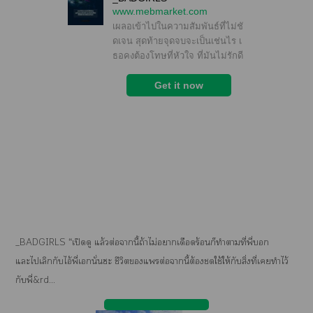
_BADGIRLS “เปิดดู แล้วต่อานี้ถ้าไม่าเดือดร้อนก็ทำตามที่พี่
แะไเลิกกับไอ้พี่เนั่นะ ชีวิตแต่อานี้ต้องชดใช้ให้กับสิ่งที่เทำไว้
กับพี่&rd...