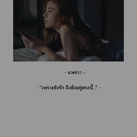
- แา -
- "เาะยังรัก ถึงยังอยู่นี้..." -