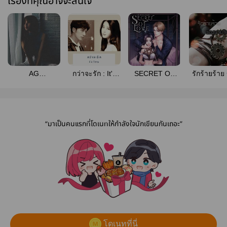
เรื่องที่คุณอาจจะสนใจ
AG
กว่าจะรัก : It's
SECRET OF
รักร้ายร้าย
LOVEBADBOY
Time
LOVE เมื่อรักเป็น
นายวิศว
ริรักนายวายร้าย
ความลับ
“มาเป็นคนแรกที่โดเนทให้กำลังใจนักเขียนกันเถอะ”
โดเนทที่นี่