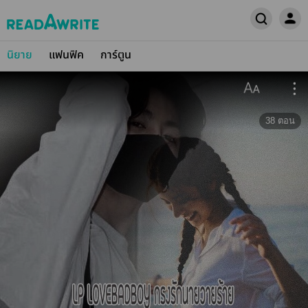
นิยาย
แฟนฟิค
การ์ตูน
38
ตอน