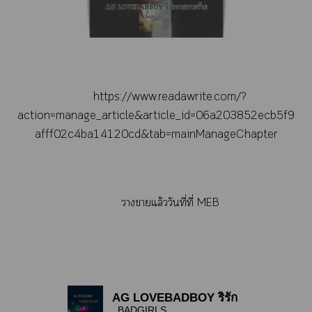
https://www.readawrite.com/?
action=manage_article&article_id=06a203852ecb5f9
afff02c4ba14120cd&tab=mainManageChapter
าาแล้ววันที่ที่ MEB