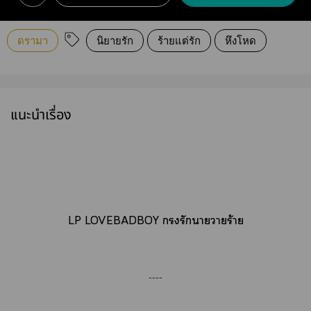
ดรามา
นิยายรัก
ร้ายแต่รัก
หึงโหด
แนะนำเรื่อง
LP LOVEBADBOY รักาวายร้าย
----