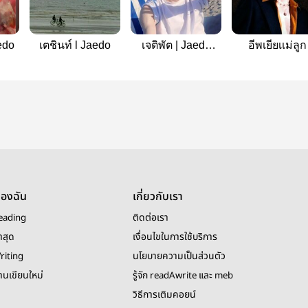
edo
เตชินท์ l Jaedo
เจติพัต | Jaedo
อีพเยียเเม่ลูก
(Mpreg)
อ่อน|Jaedo
ของฉัน
เกี่ยวกับเรา
eading
ติดต่อเรา
าสุด
เงื่อนไขในการใช้บริการ
riting
นโยบายความเป็นส่วนตัว
งานเขียนใหม่
รู้จัก readAwrite และ meb
วิธีการเติมคอยน์