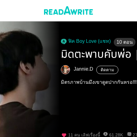
ฟิค Boy Love (แชท)
10
ตอน
มิดตะพาบคับพ่อ 
Jannie.D
ติดตาม
มิตรภาพบ้านมึงเขาดูดปากกันหรอ!!!
11
คน เลิฟเรื่องนี้
61.28K
2