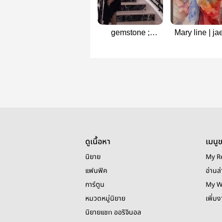
gemstone ;
Mary line | ja
jaedo(omegaverse)
ดูเนื้อหา
เมนู
นิยาย
My R
แฟนฟิค
อ่านล่
การ์ตูน
My W
หมวดหมู่นิยาย
เพิ่ม
นิยายแชท ออริจินอล