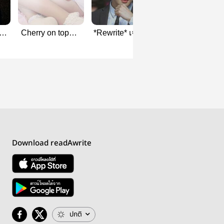
Cherry on top🍒 |
*Rewrite* เจติภพ |
พิมฐาเด็กเสี่ย |
Johndo
Jaedo (Mpreg)
Johndo
Download readAwrite
ปกติ