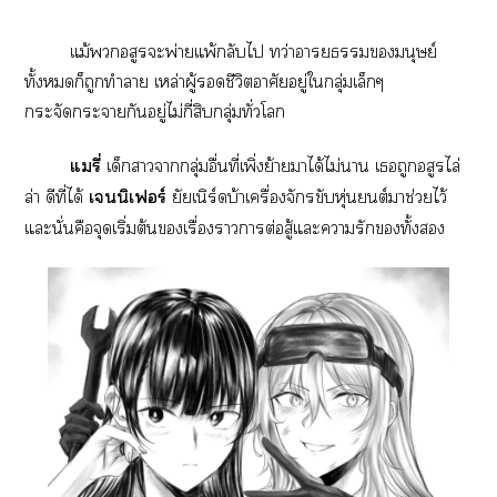
แม้อสูระพ่ายแพ้กลับไ ทว่าามนุษย์
ทั้งก็ถูกทำา เหล่าผู้ชีวิตอาศัยอยู่ใกลุ่มเล็กๆ
กระจัดะากันอยู่ไม่กี่สิบกลุ่มทั่วโ
แมรี่
เด็กาากลุ่มอื่นที่เพิ่งย้ายาได้ไม่า เถูกอสูรไล่
ล่า ดีที่ได้
เนิเฟอร์
ยัยเนิร์ดบ้าเครื่องจักรขับหุ่นยนต์าช่วยไว้
แะนั่นคือจุดเริ่มต้นเรื่องาาต่อสู้แะารักทั้ง