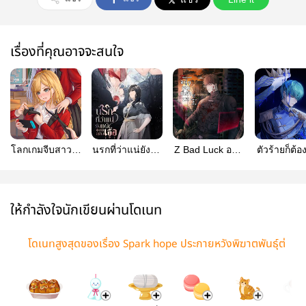
เรื่องที่คุณอาจจะสนใจ
โลกเกมจีบสาว…
นรกที่ว่าแน่ยังแพ้
Z Bad Luck อยู่ๆ
ตัวร้ายก็ต้อง
แต่สาวจีบฉัน!?
คนอย่างเธอ
ผมก็เข้ามาอยู่ใน
หายนะสิค
นิยายล่ะครับ
แหม่ #ตัวร้
หายนะ
ให้กำลังใจนักเขียนผ่านโดเนท
โดเนทสูงสุดของเรื่อง Spark hope ประกายหวังพิฆาตพันธุ์ต่
างดาว