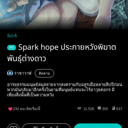
Sci-fi
Spark hope ประกายหวังพิฆาต
จบ
พันธุ์ต่างดาว
ราชาวาฬ
ติดตาม
อารยธรรมมนุษย์ล่มสลายจากสงครามกับอสูรเมื่อหลายสิบปีก่อน
พวกมันกลับมาอีกครั้งในยามที่มนุษย์แทบจะไร้อาวุธต่อกร มี
เพียงสิ่งนั้นที่เป็นความหวัง
232
คน เลิฟเรื่องนี้
11.52K
350
637