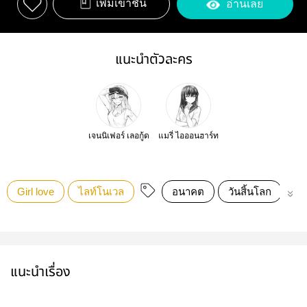
เพิ่มเข้าชั้น
อ่านเลย
แนะนำตัวละคร
เจนนิเฟอร์ เลอกู้ด
แมรี่ ไอออนฮาร์ท
Girl love
ไลท์โนเวล
อนาคต
วันสิ้นโลก
หุ
แนะนำเรื่อง