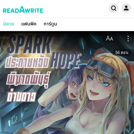
นิยาย
แฟนฟิค
การ์ตูน
56
ตอน