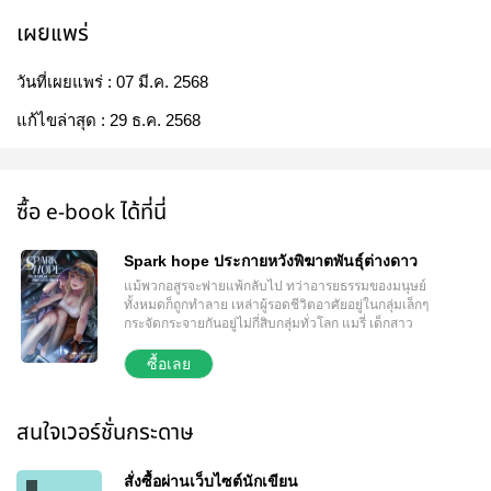
เผยแพร่
วันที่เผยแพร่ :
07 มี.ค. 2568
แก้ไขล่าสุด :
29 ธ.ค. 2568
ซื้อ e-book ได้ที่นี่
Spark hope ประกายหวังพิฆาตพันธุ์ต่างดาว
แม้พวกอสูรจะพ่ายแพ้กลับไป ทว่าอารยธรรมของมนุษย์
ทั้งหมดก็ถูกทำลาย เหล่าผู้รอดชีวิตอาศัยอยู่ในกลุ่มเล็กๆ
กระจัดกระจายกันอยู่ไม่กี่สิบกลุ่มทั่วโลก แมรี่ เด็กสาว
จากกลุ่มอื่นที่เพิ่งย้ายมาได้ไม่นาน เธอถูกอสูรไล่ล่า ดีที่
ได้ เจนนิเฟอร์ ยัยเนิร์ดบ้าเครื่องจักรขับหุ่นยนต์มาช่วย
ซื้อเลย
ไว้ และนั่นคือจุดเริ่มต้นของเรื่องราวการต่อสู้และความ
รักของทั้งสอง
สนใจเวอร์ชั่นกระดาษ
สั่งซื้อผ่านเว็บไซต์นักเขียน