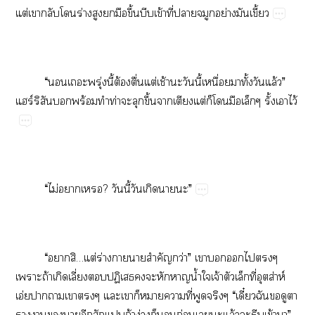
ต่​​​​ร่​​​​ึ้​​ข้​ี่​​​ย่​​ี้
“​​​ุ่​ี้​ต้​ื่​ต่​ช้​​​ี้​ื่​​ั้​​ล้”​
ร์​​​ร้​​ท่​​​ึ้​​​ต่​​​​​ั้​​ไว้
“​ไม่​​?​​ี้​​​​”
“​​…ต่​ร่​​​ำ​ว่”​​​​​​
​ถ้​​ี่​​ป​​​​​น้ำ​​จ้​​​ี่​ส่ห์​
อ่​​​​​​​​​​ี่​​​“ี๋​​​​
​​​​​​​ถ้​ง่​​​ก่​​​ล้​​​ข้​”​