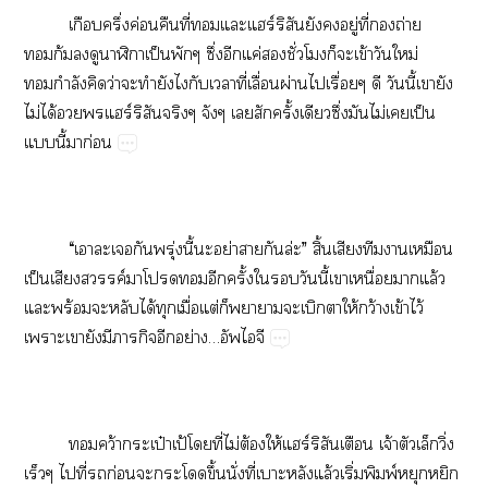
​ึ่​ค่​​ี่​​ร์​​​​ู่​ี่​​ถ่​
ก้​​​​ป็​​ึ่​​ค่​​ั่​​​​ข้​​ม่​
ำ​​ว่​​​​​​​ี่​ื่​ผ่​​ื่​​​ี้​​​
ไม่​ได้​​​ร์​​​​​​ั้​​ึ่​​ไม่​​ป็​
​ี้​​ก่
“​​​​​ุ่​ี้​​ย่​​​ล่”​ิ้​​​​​
ป็​​ค์​​​​ั้​​​​ี้​​ื่​​ล้​
​ร้​​​ได้​​ื่​ต่​​​​​​ให้​ว้​ข้​ไว้​
​​​​​​​ย่…​
ว้​ป๋​ป้​​ี่​ไม่​ต้​ให้​ร์​​​จ้​​​ิ่​
​​ี่​​ก่​​​​ึ้​ั่​ี่​​​ล้​ิ่​พ์​​