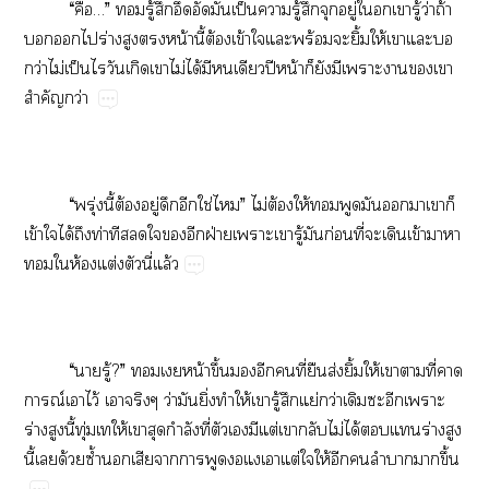
“​…”​ู้​​​​​ป็​​ู้​​​ู่​​​​ู้​ว่​ถ้​
​​​ร่​​​น้​ี้​ต้​ข้​​​ร้​​ิ้​ให้​​​​
ว่​ไม่​ป็​​​​​ไม่​ได้​​​​ปี​น้​​​​​​​​
ำ​ว่
“​ุ่​ี้​ต้​ู่​​​ใช่​”​ไม่​ต้​ให้​​​​​​​
ข้​​ได้​​ท่​​​​​​ฝ่​​​ู้​​ก่​ี่​​​ข้​​​
​ห้​ต่​​ี่​ล้
“​​ู้?”​​น้​ึ้​​​​ี่​​ส่​ิ้​ให้​​​ี่​​
ณ์​​ไว้​​​ว่​​ิ่​​ให้​​ู้​​ย่​ว่​​​​​
ร่​​ี้​ุ่​​ให้​​​ำ​ี่​​​​ต่​​​ไม่​ได้​​​ร่​​
ี้​​ด้​ซ้ำ​​​​​​​​ต่​​ให้​​​​​ึ้