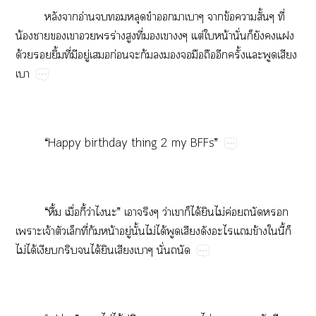
​​อ่​​​​​​​​ข้​​ั้​ี่​
น้​​​​​​ร่​​ี่​​​​ต่​​น้​ั่​​​​​
ด้​​ิ้​ี่​​ู่​​ก่​​ก้​​​​​​​ั้​​​​

“Happy​birthday​thing​2​my​BFFs”
“ื้​ื่​ี้​ว่​​”​​​ว่​​​ได้​​ไม่​ค่​​​
​จ้​​​ี่​ก้​น้​ู่​ั้​ไม่​ได้​​​​​​ข้​​ี้​​
ไม่​ได้​​​​ได้​​​​ั่​