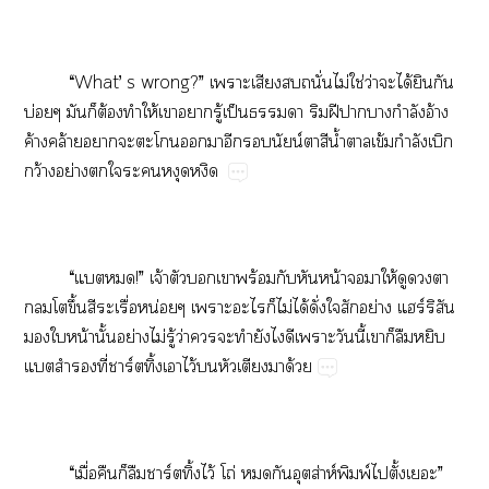
“What’​s​wrong?”​​​​ั่​ไม่​ใช่​ว่​​ได้​​​
บ่​​​ต้​​ให้​​​ู้​ป็​​​​ฝี​​​ำ​อ้​
ค้​ล้​​​​​​​​น์​​​น้ำ​​ข้​ำ​​
ว้​ย่​​​​
“​!”​จ้​​​​ร้​​​น้​​​ให้​​​​
​​ึ้​​​ื่​น่​​​​ไม่​ได้​ั่​​​ย่​ร์​​
​​น้​ั้​ย่​ไม่​ู้​ว่​​​​​​​​​ี้​​​​​
​ี่​ร์ิ้​​ไว้​​​​​ด้
“​ื่​​​​ร์ิ้​ไว้​โถ่​​​ส่ห์​พ์​​ั้​”​