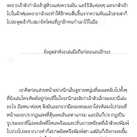
​จ้​​ำ​ข้​ู่​ห้​ห่​​ฝั​ร์​​ค่​​​ข้​
​​ผ้​ห่​​​​​ให้​​​ื่​ึ้​​​ฝั​ล้​​​​
​​ข้​​ร์​ี่​​​​​​ไว้​​
………………….​ส่ห์​​ล่​​​ก่​​​……………
​​ก่​ส่​น้​ย่​​​​​ุ่​ี่​​​​ั้​
ี่​​ล่​ท์​ู่​ก่​ี่​​​​​​ว่​จ้​​​​​ี่​ล่​
​​​ค่​​​​​​​​ใส่​​​​ก่​ี่​
น้​​​​ี่​ุ้​
​​
​​​​ป็​
​​​ี่​ไม่​ี่​​ร้​ปั่​​ี่​จ้​​​พ์​
​ง่​​​​​​​​​​พ์​​ต่​​​​​ิ้​