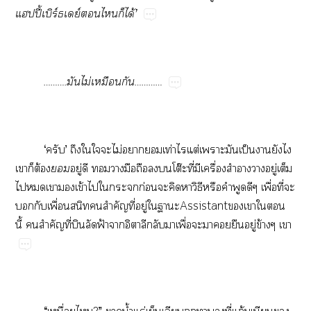
ปปี้ิร์ย์​​​ได้’
……….​ไม่​​…………
‘​’​​​​​ไม่​​​ท่​​ต่​​​ป็​​​​
​​ต้

ู่​​​​​​​โต๊​ี่​​ื่​​​ู่​​
​​​​ข้​​​​ก่​​​​ิ​​​​​ื่​ี่​​
​​ื่​​​ำ​ี่​ู่​​Assistant​​​​
ี้​​ำ​ี่​​​ฟ้​​​​​ื่​​​​​ู่​ข้​