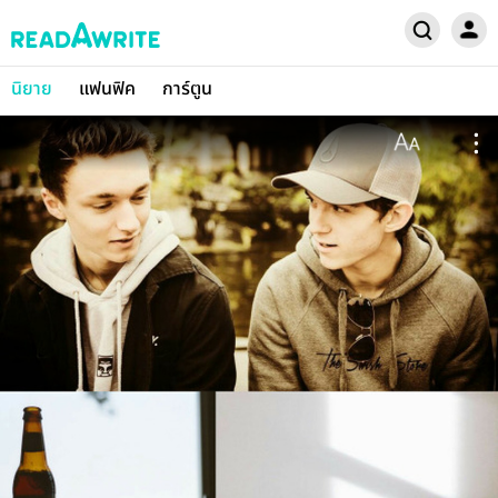
นิยาย
แฟนฟิค
การ์ตูน