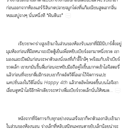
ก่​​​ห้​ร์​​​​​โด่​ี่​ก้​​​​ิ่​
​ู่​​ั่​ึ่​​“​ฝั​​”
​​​ร่​​ข้​​​ส่​​ห้​​​ี่​​​​ร์​ั้​ู่​
​ห้​ก่​ี่​​​​ปิ​ู้​​ื่​​ร์​​​ึ่​​​
​​ปิ​​ก่​​​​​ั่​​ี่​ก้ี้​ล้​ร้​​จ้​ร์​
​​​​​ึ้​ื่​ก่​​​​​ู่​​ึ้​​​ข้​​​ี่​
ล้​ก่​ี่​​​ื่​​​​​​​​​​​ไว้​​​​
ปั่​​​​​ั่
Happy​4th
ล้​ึ้​​​​​
ื่​​น้​​​​​​ว่​ื่​ร์​​​ั่​ให้​…
​​ี่​​​​​ย่​​​​​​​​​ข้​​
​ส่​​ห้​​ร่​​ี่​​​​​​​​น้​น่​​