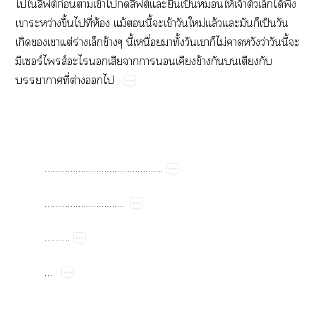
​​ฟต์​ก่​​ข้​​​ฟต์​​​ป็​​ให้​จ้​​​ได้​​
​ว่​ึ้​​ี่​ห้​ม้​​ี้​​ข้​​ม่​ล้​​​​ป็​​
​​​ต่​ร่​​ข้​ี้​ื่​​ั้​​​​ไม่​​​ว่​​ี้​​
​ร์ส์​​​​​​​ข้​​​​​
​ี่​ต่​​
……………………………………….
………………………….
……….
…