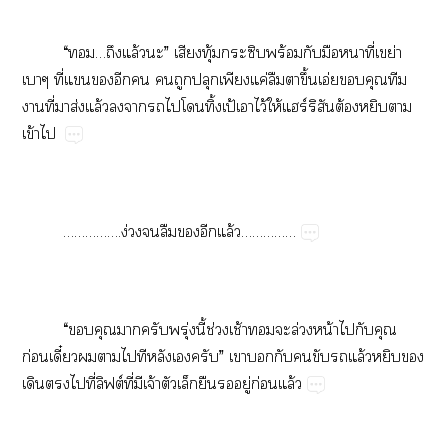
“​…​ล้​”​​ุ้​​ร้​​​​ี่​ย่​
​ี่​​​​​​​​​ค่​​​ึ้​อ่​​​
​ี่​​ส่​ล้​​​​​​ิ้​ป้​​ไว้​ให้​ร์​​ต้​​​
ข้​
…………….ง่​​​​​ล้……………
“​​​​ุ่​ี้​ช่​ช้​​ล่​น้​​​​
ก่ี๋​​​​​​”​​​​​​​ล้​​​
​​​ี่​ฟต์​ี่​​จ้​​​​​ู่​ก่​ล้