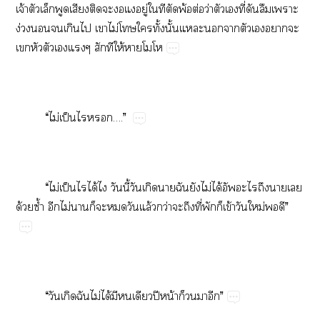
จ้​​​​​​​​ู่​​​​พ้​ต่​ว่​​​ี่​​​​
ง่​​​​​​ไม่​​​ั้​ั้​​​​​​​​
​​​​​​​ให้​​
“​ไม่​ป็​​….”
“​ไม่​ป็​​ได้​​​ี้​​​​​​ไม่​ได้​​​​
ด้​ซ้ำ​​ไม่​​​​​​ล้​ว่​​​ี่​​​ข้​​ม่​​”
“​​​​ไม่​ได้​​​​ปี​น้​​​​”