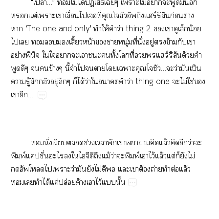
“​ปล่…”​ไม่​ได้​ป​​​ไม่​​​​​​
​ต่​​​ื่​​​ี่​​ร์​​ก่​ต่​
​‘The​one​and​only’​​ให้​​ว่​thing​2​​​​​น้​
​​​​​​ี้​น้​​​ุ่​ี่​ั่​ู่​​ข้​​​
ย่​ิ​​​​​​​​ั้​​ี่​​​ร์​​ด้​​
​​​​ข้​ี้​​​​​​​…​ว่​​ป็​
​ู้​​​ู่​​​ได้​ว่​​​​ว่​thing​one​​ไม่​ใช่​​
​…
ั่​​​ช่​​​​​​ล้​​​ว่​​
พ์​ปั่​​​​​​​ม้​ว่​​พ์​​ไว้​ล้​ต่​​​ไม่​
​​ว่​​​ไม่​​​​​ต้​ถ่​​ต่​ล้​
​​ได้​ค่​ปล่​ค้​​ไว้​​ั้