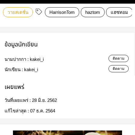
วายสเตชั่น
HarrisonTom
haztom
แฮซทอม
ข้อมูลนักเขียน
ติดตาม
นามปากกา :
kakei_i
ติดตาม
นักเขียน :
kakei_i
เผยแพร่
วันที่เผยแพร่ :
28 มิ.ย. 2562
แก้ไขล่าสุด :
07 ธ.ค. 2564