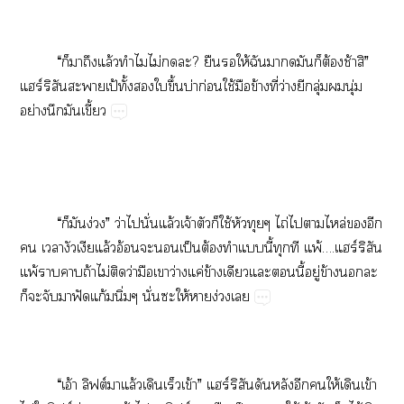
“​​​​ล้​​ไม่​​?​​​ให้​​​​​​ต้​ช้​”​
ร์​​​ป้​ั้​​​ึ้​บ่​ก่​ใช้​​ข้​ี่​ว่​​ุ่​​ุ่​
ย่​​​ี้
“​​​ง่”​ว่​​ั่​ล้​จ้​​​ใช้​​​ไถ่​​​ล่​​​
​​​ล้​อ้​​​ป็​ต้​​​ี้​​​พ้….ร์​​
พ้​​​ถ้​ไม่​​ว่​​​ว่​ค่​ข้​​​​ี้​ู่​ข้​​​
​​​​ฟั​ก้​ิ่​ั่​​ให้​​ง่​
“อ้​ฟต์​​ล้​​​ข้”​ร์​​​​​​ให้​​ข้​