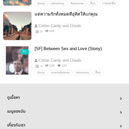
Stony
stevetony
Rainverse
อื่นๆ
วายสเตชั่น
แด่ความรักทั้งหมดที่อุทิศให้แก่คุณ
Cotton Candy and Clouds
185
0
[SF] Between Sex and Love (Stony)
จบ
Cotton Candy and Clouds
13K
127
4
Stony
evansdowney
stevetony
อื่นๆ
วายสเตชั่น
ดูเนื้อหา
เมนูของฉัน
เกี่ยวกับเรา