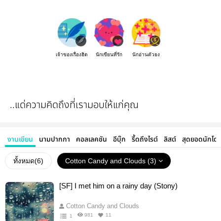
เจ้าของเรื่องฮิต
นักเขียนที่รัก
นักอ่านตัวยง
..แด่ความคิดถึงที่เรามอบให้แก่คุณ
งานเขียน
นามปากกา
คอลเลคชัน
อีบุ๊ก
รี้ดถึงไรต์
ลิสต์
สุดยอดนักโด
ทั้งหมด(
6
)
Cotton Candy and Clouds (3)
[SF] I met him on a rainy day (Stony)
Cotton Candy and Clouds
981
11
1