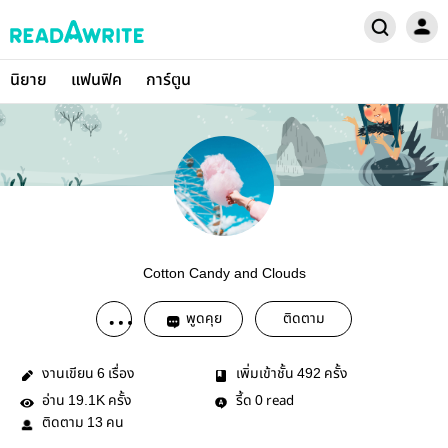
นิยาย
แฟนฟิค
การ์ตูน
Cotton Candy and Clouds
พูดคุย
ติดตาม
งานเขียน
เรื่อง
เพิ่มเข้าชั้น
ครั้ง
6
492
อ่าน
ครั้ง
รี้ด
read
19.1K
0
ติดตาม
คน
13